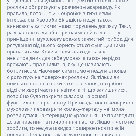
уподобають павутинні кліщі. Для боротьби з ними
рослини обприскують розчином акарициду. Як
правило, потрібно 2-3 обробки з тижневим
інтервалом.
Хвороби
Більшість недуг також
виникають за тих чи інших порушень догляду. Так, у
разі застою води або при надмірній вологості у
приміщенні мухоловку вражає сажистий грибок. Для
рятування від нього користуються фунгіцидними
препаратами. Коли діонея знаходиться в
невідповідних для себе умовах, її також нерідко
вражають сіра гнилизна, яку ще називають
ботритисом. Наочним симптомом недуги є поява
сірого пуху на поверхнях рослини. Як тільки ви
помітите перші ознаки захворювання, потрібно
відсікти хворі частини квітки, а ті, що залишилися,
потрібно буде покрити складом на основі
фунгіцидного препарату. При нездатності венериної
мухоловки переварити комаху-жертву у неї може
розвинутися бактерицидне ураження. Це призводить
до загнивання та почорніння пастки. Якщо нічого не
зробити, то недуга швидко поширюється по всій
рослині. Лікування також дуже просте - швидше