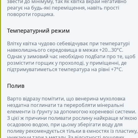
звести до мінімуму, так як квітка вкрай негативно
реагує на будь-які переміщення, навіть прості
повороти горщика.
Температурний режим
Влітку квітка чудово себевідчуває при температурі
навколишнього середовища в межах +20...30°С.
Однак у зимовий час необхідно подбати про те, щоб
розмістити горщик у прохолоді, у приміщенні, де
підтримуватиметься температура на рівні +7°С.
Полив
Варто відразу помітити, що венерина мухоловка
нездатна поглинати та переробляти мінеральні
елементи із ґрунту за допомогою кореневої системи.
З цієї ж причини поливати рослину найкраще м'якою
осадовою водою, при цьому зберігати воду для
поливу рекомендується тільки в ємностях із пластику,
уникаючи тари з металу. За відсутності дощових