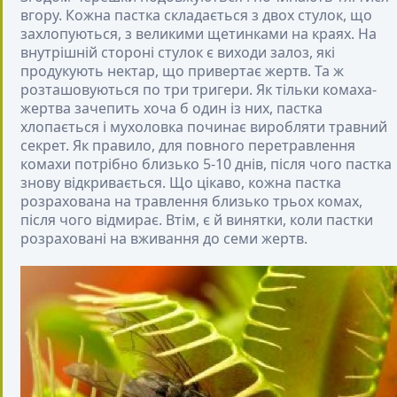
вгору. Кожна пастка складається з двох стулок, що
захлопуються, з великими щетинками на краях. На
внутрішній стороні стулок є виходи залоз, які
продукують нектар, що привертає жертв. Та ж
розташовуються по три тригери. Як тільки комаха-
жертва зачепить хоча б один із них, пастка
хлопається і мухоловка починає виробляти травний
секрет. Як правило, для повного перетравлення
комахи потрібно близько 5-10 днів, після чого пастка
знову відкривається. Що цікаво, кожна пастка
розрахована на травлення близько трьох комах,
після чого відмирає. Втім, є й винятки, коли пастки
розраховані на вживання до семи жертв.