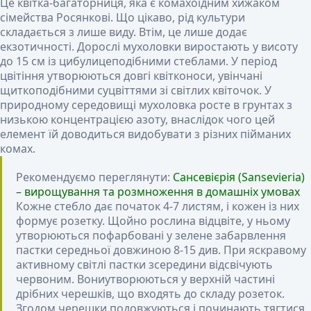
Це квітка-багаторниця, яка є комахоїдним хижаком
сімейства Росянкові. Що цікаво, рід культури
складається з лише виду. Втім, це лише додає
екзотичності. Дорослі мухоловки виростають у висоту
до 15 см із цибулицеподібними стеблами. У період
цвітіння утворюються довгі квітконоси, увінчані
щиткоподібними суцвіттями зі світлих квіточок. У
природному середовищі мухоловка росте в грунтах з
низькою концентрацією азоту, внаслідок чого цей
елемент їй доводиться видобувати з різних пійманих
комах.
Рекомендуємо переглянути:
Сансевієрія (Sansevieria)
– вирощування та розмноження в домашніх умовах
Кожне стебло дає початок 4-7 листям, і кожен із них
формує розетку. Щойно рослина відцвіте, у ньому
утворюються пофарбовані у зелене забарвлення
пастки середньої довжиною 8-15 див. При яскравому
активному світлі пастки зсередини відсвічують
червоним. Вониутворюються у верхній частині
дрібних черешків, що входять до складу розеток.
Згодом черешки подовжуються і починають тягтися