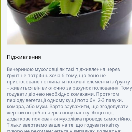
Підживлення
Венериною мухоловці як такі підживлення через
ґрунт не потрібні. Хоча б тому, що воно не
пристосоване поглинати поживні елементи із ґрунту
– живиться він виключно за рахунок полювання. Тому
годувати діонею необхідно комахами. Протягом
періоду вегетації одному кущі потрібні 2-3 павуки,
комара, або мухи. Варто зауважити, що згодовувати
жертви потрібно через нову пастку. Якщо що,
додаткове полювання мухолівка проведе самостійно.
Тільки звертаємо ваше на те, що годувати квітку
суворо не рекомендується у випадках, коли вона: