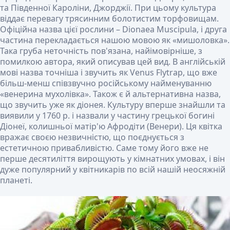
та Південної Кароліни, Джорджії. При цьому культура
віддає перевагу трясинним болотистим торфовищам.
Офіційна назва цієї рослини – Dionaea Muscipula, і друга
частина перекладається нашою мовою як «мишоловка».
Така груба неточність пов'язана, найімовірніше, з
помилкою автора, який описував цей вид. В англійській
мові назва точніша і звучить як Venus Flytrap, що вже
більш-менш співзвучно російському найменуванню
«венерина мухолівка». Також є й альтернативна назва,
що звучить уже як діонея. Культуру вперше знайшли та
виявили у 1760 р. і назвали у частину грецької богині
Діонеї, колишньої матір'ю Афродіти (Венери). Ця квітка
вражає своєю незвичністю, що поєднується з
естетичною привабливістю. Саме тому його вже не
перше десятиліття вирощують у кімнатних умовах, і він
дуже популярний у квітникарів по всій нашій неосяжній
планеті.