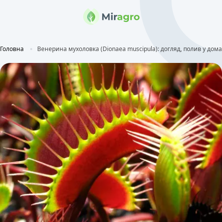
Головна
Венерина мухоловка (Dionaea muscipula): догляд, полив у дом