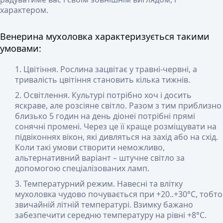
характером.
Венерина мухоловка характеризується такими
умовами:
Цвітіння
. Рослина зацвітає у травні-червні, а
тривалість цвітіння становить кілька тижнів.
Освітлення
. Культурі потрібно хоч і досить
яскраве, але розсіяне світло. Разом з тим приблизно
близько 5 годин на день діонеї потрібні прямі
сонячні промені. Через це її краще розміщувати на
підвіконнях вікон, які дивляться на захід або на схід.
Коли такі умови створити неможливо,
альтернативний варіант – штучне світло за
допомогою спеціалізованих ламп.
Температурний режим
. Навесні та влітку
мухоловка чудово почувається при +20..+30°С, тобто
звичайній літній температурі. Взимку бажано
забезпечити середню температуру на рівні +8°С.