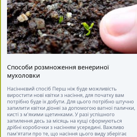
Способи розмноження венериної
мухоловки
Насіннєвий спосіб
Перш ніж буде можливість
виростити нові квітки з насіння, для початку вам
потрібно буде їх добути. Для цього потрібно штучно
запилити квітки діонеї за допомогою ватної палички,
кисті з м'якими щетинками. У разі успішного
запилення десь за місяць на кущі сформуються
дрібні коробочки з насінням усередині. Важливо
пам'ятати про те, що насіння цього виду зберігає