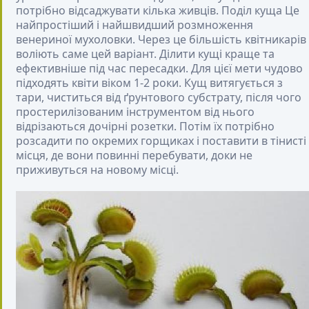
потрібно відсаджувати кілька живців.
Поділ куща
Це
найпростіший і найшвидший розмноження
венериної мухоловки. Через це більшість квітникарів
воліють саме цей варіант. Ділити кущі краще та
ефективніше під час пересадки. Для цієї мети чудово
підходять квіти віком 1-2 роки. Кущ витягується з
тари, чиститься від ґрунтового субстрату, після чого
простерилізованим інструментом від нього
відрізаються дочірні розетки. Потім їх потрібно
розсадити по окремих горщиках і поставити в тінисті
місця, де вони повинні перебувати, доки не
приживуться на новому місці.