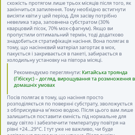
схожість протягом лише трьох місяців після того, як
закінчиться запилення. Тому необхідно встигнути
висіяти квіти у цей період. Для засіву потрібно
невелика тара, заповнена субстратом (30%
кварцовий пісок, 70% мох-сфагнум). Якщо ви
пропустили оптимальний термін, тоді додатково
знадобиться стратифікація насіння. Вона полягає в
тому, що насіннєвий матеріал загортає в мох,
пакується і закривається в пакеті, забирається в
холодильну установку на півтора місяці.
Рекомендуємо переглянути:
Китайська троянда
(Гібіскус) – догляд, вирощування та розмноження в
домашніх умовах
Посів полягає в тому, що насіння просто
розподіляється по поверхні субстрату, зволожується
з обприскувача м'якою водою. Після цього вам лише
залишиться поставити ємність під нормальне для
виду світло і забезпечити температуру повітря на
рівні +24...29°С. І тут уже не важливо, чи буде