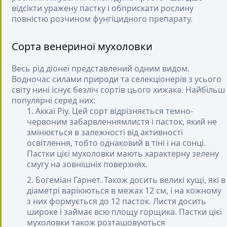
відсікти уражену пастку і обприскати рослину
повністю розчином фунгіцидного препарату.
Сорта венериної мухоловки
Весь рід діонеї представлений одним видом.
Водночас силами природи та селекціонерів з усього
світу нині існує безліч сортів цього хижака. Найбільш
популярні серед них:
Аккаї Ріу
. Цей сорт відрізняється темно-
червоним забарвленнямлистя і пасток, який не
змінюється в залежності від активності
освітлення, тобто однаковий в тіні і на сонці.
Пастки цієї мухоловки мають характерну зелену
смугу на зовнішніх поверхнях.
Богеміан Гарнет
. Також досить великі кущі, які в
діаметрі варіюються в межах 12 см, і на кожному
з них формується до 12 пасток. Листя досить
широке і займає всю площу горщика. Пастки цієї
мухоловки також розташовуються