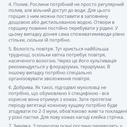
Полив
. Рослини потрібний не просто регулярний
полив, але вільний доступ до води. Для цього
горщик з ним можна поставити в заповнену
дощовою або дистильованою водою. Отвори в
горщику повинні постійно перебувати у рідині. У
цьому випадку діонея сама споживатимеводи рівно
стільки, скільки їй потрібно.
Вологість повітря
. Тут криється найбільша
труднощі, оскільки квітка потребує повітря,
насиченого вологою. Через це його культивація
рекомендується у флораріумах, тераріумах. В
іншому випадку потрібно спеціально
організовувати зволоження повітря.
Добрива
. Як такої, підгодівлі мухоловці не
потрібно, що обумовлено її специфікою - все
корисне вона отримує з комах. Зате протягом
періоду вегетації кожному кущику потрібно буде
згодувати по 2-3 мухи, обов'язково живі та покладені
у різні пастки. Для лову комах нагоді клейка стрічка.
Зимівка
. З приходом осені рослину переводять у