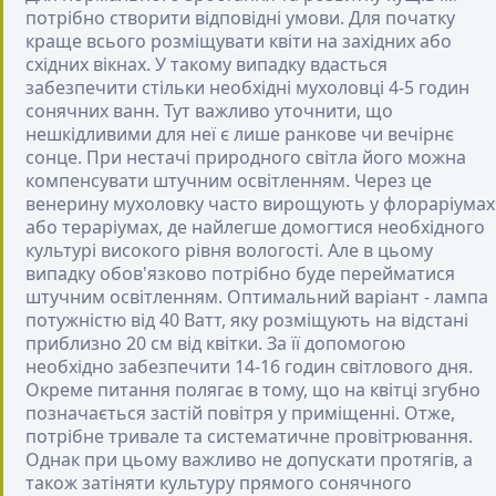
потрібно створити відповідні умови. Для початку
краще всього розміщувати квіти на західних або
східних вікнах. У такому випадку вдасться
забезпечити стільки необхідні мухоловці 4-5 годин
сонячних ванн. Тут важливо уточнити, що
нешкідливими для неї є лише ранкове чи вечірнє
сонце. При нестачі природного світла його можна
компенсувати штучним освітленням. Через це
венерину мухоловку часто вирощують у флораріумах
або тераріумах, де найлегше домогтися необхідного
культурі високого рівня вологості. Але в цьому
випадку обов'язково потрібно буде перейматися
штучним освітленням. Оптимальний варіант - лампа
потужністю від 40 Ватт, яку розміщують на відстані
приблизно 20 см від квітки. За її допомогою
необхідно забезпечити 14-16 годин світлового дня.
Окреме питання полягає в тому, що на квітці згубно
позначається застій повітря у приміщенні. Отже,
потрібне тривале та систематичне провітрювання.
Однак при цьому важливо не допускати протягів, а
також затіняти культуру прямого сонячного