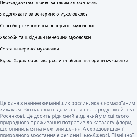
Пересаджується діонея за таким алгоритмом:
Як доглядати за венериною мухоловкою?
Способи розмноження венериної мухоловки
Хвороби та шкідники Венерини мухоловки
Сорта венериної мухоловки
Відео: Характеристика рослини-вбивці венерини мухоловки
Це одна з найнезвичайніших рослин, яка є комахоїдним
хижаком. Він належить до монотипного роду сімейства
Росянкові. Це досить рідкісний вид, який у місці свого
природного проживання потрапив до каталогу флори,
що опинилася на межі знищення. А середовищем її
природного зростання є регіони Нью-Джерсі, Північної