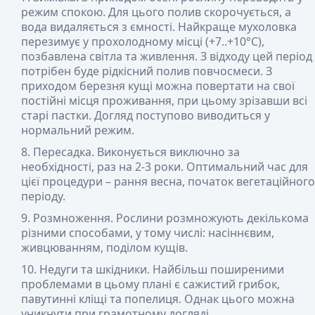
режим спокою. Для цього полив скорочується, а
вода видаляється з ємності. Найкраще мухоловка
перезимує у прохолодному місці (+7..+10°С),
позбавлена ​​світла та живлення. З відходу цей період
потрібен буде рідкісний полив повчосмеси. З
приходом березня кущі можна повертати на свої
постійні місця проживання, при цьому зрізавши всі
старі пастки. Догляд поступово виводиться у
нормальний режим.
Пересадка
. Виконується виключно за
необхідності, раз на 2-3 роки. Оптимальний час для
цієї процедури – рання весна, початок вегетаційного
періоду.
Розмноження
. Рослини розмножують декількома
різними способами, у тому числі: насіннєвим,
живцюванням, поділом кущів.
Недуги та шкідники
. Найбільш поширеними
проблемами в цьому плані є сажистий грибок,
павутинні кліщі та попелиця. Однак цього можна
уникнути при грамотному догляді.