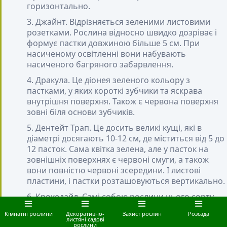
горизонтально.
Джайнт
. Відрізняється зеленими листовими
розетками. Рослина відносно швидко дозріває і
формує пастки довжиною більше 5 см. При
насиченому освітленні вони набувають
насиченого багряного забарвлення.
Дракула
. Це діонея зеленого кольору з
пастками, у яких короткі зубчики та яскрава
внутрішня поверхня. Також є червона поверхня
зовні біля основи зубчиків.
Дентейт Трап
. Це досить великі кущі, які в
діаметрі досягають 10-12 см, де міститься від 5 до
12 пасток. Сама квітка зелена, але у пасток на
зовнішніх поверхнях є червоні смуги, а також
вони повністю червоні зсередини. І листові
пластини, і пастки розташовуються вертикально.
Крокедайл
. Самі собою рослини цього сорту
зелені. У пасток спочатку блідо-рожеві внутрішні
Кімнатні рослини
Декоративно-
Захист рослин
Розсада
поверхні, але згодом вони цілком червоніють.
листяні садові
рослини