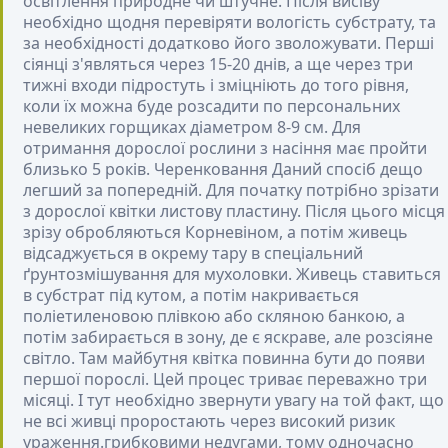
освітлення природне чи штучне. Після висіву
необхідно щодня перевіряти вологість субстрату, та
за необхідності додатково його зволожувати. Перші
сіянці з'являться через 15-20 днів, а ще через три
тижні входи підростуть і зміцніють до того рівня,
коли їх можна буде розсадити по персональних
невеликих горщиках діаметром 8-9 см. Для
отримання дорослої рослини з насіння має пройти
близько 5 років.
Черенковання
Даний спосіб дещо
легший за попередній. Для початку потрібно зрізати
з дорослої квітки листову пластину. Після цього місця
зрізу обробляються Корневіном, а потім живець
відсаджується в окрему тару в спеціальний
ґрунтозмішування для мухоловки. Живець ставиться
в субстрат під кутом, а потім накривається
поліетиленовою плівкою або скляною банкою, а
потім забирається в зону, де є яскраве, але розсіяне
світло. Там майбутня квітка повинна бути до появи
першої порослі. Цей процес триває переважно три
місяці. І тут необхідно звернути увагу на той факт, що
не всі живці проростають через високий ризик
ураження.грибковими недугами, тому одночасно