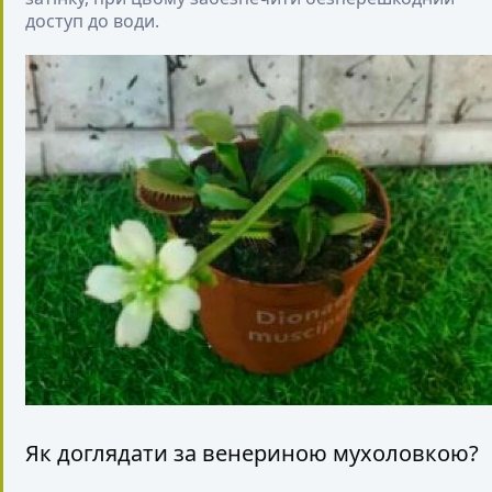
доступ до води.
Як доглядати за венериною мухоловкою?