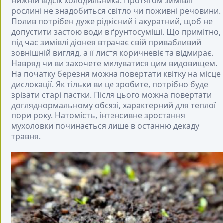
нижній відсік холодильника. Протягом зимівлі
рослині не знадобиться світло чи поживні речовини.
Полив потрібен дуже рідкісний і акуратний, щоб не
допустити застою води в ґрунтосуміші. Що примітно,
під час зимівлі діонея втрачає свій привабливий
зовнішній вигляд, а її листя коричневіє та відмирає.
Навряд чи ви захочете милуватися цим видовищем.
На початку березня можна повертати квітку на місце
дислокації. Як тільки ви це зробите, потрібно буде
зрізати старі пастки. Після цього можна повертати
догляднормальному обсязі, характерний для теплої
пори року. Натомість, інтенсивне зростання
мухоловки починається лише в останню декаду
травня.