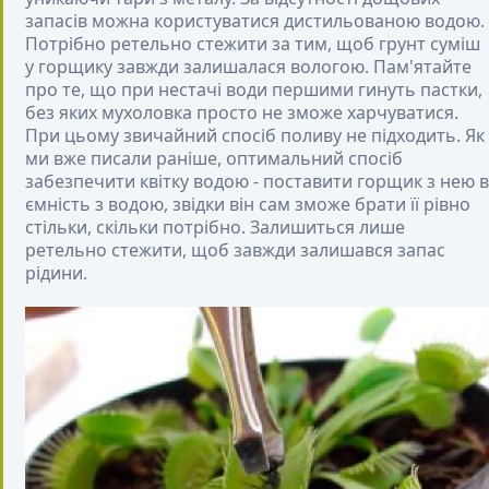
запасів можна користуватися дистильованою водою.
Потрібно ретельно стежити за тим, щоб грунт суміш
у горщику завжди залишалася вологою. Пам'ятайте
про те, що при нестачі води першими гинуть пастки,
без яких мухоловка просто не зможе харчуватися.
При цьому звичайний спосіб поливу не підходить. Як
ми вже писали раніше, оптимальний спосіб
забезпечити квітку водою - поставити горщик з нею в
ємність з водою, звідки він сам зможе брати її рівно
стільки, скільки потрібно. Залишиться лише
ретельно стежити, щоб завжди залишався запас
рідини.