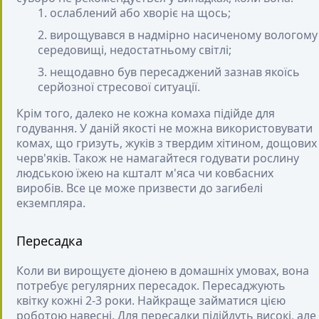
ослаблений або хворіє на щось;
вирощувався в надмірно насиченому вологому
середовищі, недостатньому світлі;
нещодавно був пересаджений зазнав якоїсь
серйозної стресової ситуації.
Крім того, далеко не кожна комаха підійде для
годування. У даній якості не можна використовувати
комах, що гризуть, жуків з твердим хітином, дощових
черв'яків. Також не намагайтеся годувати рослину
людською їжею на кшталт м'яса чи ковбасних
виробів. Все це може призвести до загибелі
екземпляра.
Пересадка
Коли ви вирощуєте діонею в домашніх умовах, вона
потребує регулярних пересадок. Пересаджують
квітку кожні 2-3 роки. Найкраще займатися цією
роботою навесні. Для пересадки підійдуть високі, але