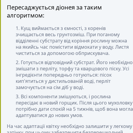
Пересаджується діонея за таким
алгоритмом:
Кущ виймається з ємності, з коренів
зчищається весь грунтозміш. При поганому
відділенні субстрату від коріння рослину можна
на якийсь час помістити відмокати у воду. Листя
чиститься за допомогою обприскувача.
Готується відповідний субстрат. Його необхідно
змішати з перліту, торфу та кварцового піску. Усі
інгредієнти попередньо готуються: пісок
кип'ятиться у дистильованій воді, перліт
замочується на сім діб у воді.
Всі компоненти змішуються, і рослина
пересідає в новий горщик. Після цього мухоловку
потрібно дати спокій на 5 тижнів, щоб вона могла
адаптуватися до нових умов.
На час адаптації квітку необхідно залишити у легкому
затінку, при цьому забезпечити безперешкодний