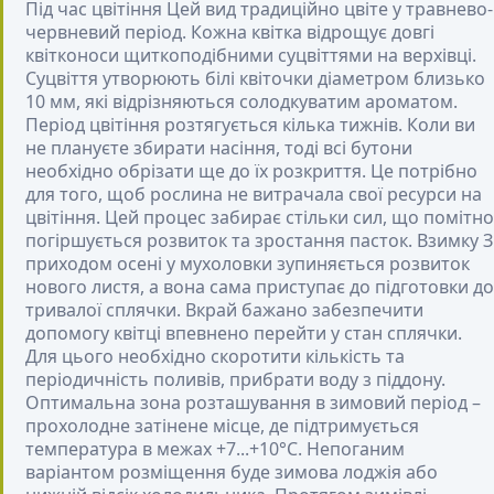
Під час цвітіння
Цей вид традиційно цвіте у травнево-
червневий період. Кожна квітка відрощує довгі
квітконоси щиткоподібними суцвіттями на верхівці.
Суцвіття утворюють білі квіточки діаметром близько
10 мм, які відрізняються солодкуватим ароматом.
Період цвітіння розтягується кілька тижнів. Коли ви
не плануєте збирати насіння, тоді всі бутони
необхідно обрізати ще до їх розкриття. Це потрібно
для того, щоб рослина не витрачала свої ресурси на
цвітіння. Цей процес забирає стільки сил, що помітно
погіршується розвиток та зростання пасток.
Взимку
З
приходом осені у мухоловки зупиняється розвиток
нового листя, а вона сама приступає до підготовки до
тривалої сплячки. Вкрай бажано забезпечити
допомогу квітці впевнено перейти у стан сплячки.
Для цього необхідно скоротити кількість та
періодичність поливів, прибрати воду з піддону.
Оптимальна зона розташування в зимовий період –
прохолодне затінене місце, де підтримується
температура в межах +7...+10°С. Непоганим
варіантом розміщення буде зимова лоджія або