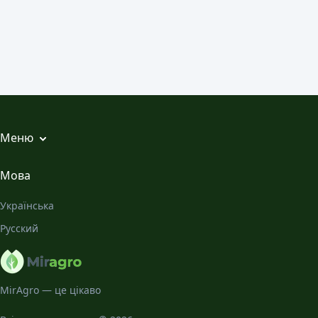
Меню
Всі статті
Мова
Місячний Календар
Українська
Галерея
Русский
Про нас
MirAgro — це цікаво