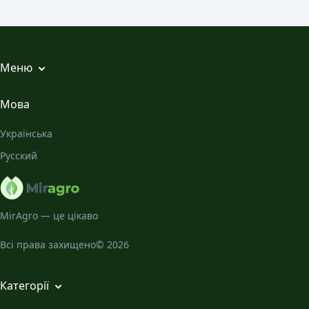
Меню
Всі статті
Мова
Місячний Календар
Українська
Галерея
Русский
Про нас
MirAgro — це цікаво
Всі права захищено© 2026
Категорії