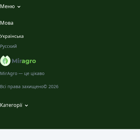
Меню
Всі статті
Мова
Місячний Календар
Українська
Галерея
Русский
Про нас
MirAgro — це цікаво
Всі права захищено© 2026
Категорії
Кімнатні рослини
Декоративно-листяні садові рослини
Захист рослин