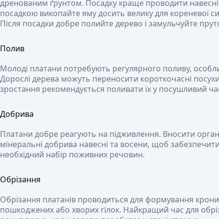
дренованим ґрунтом. Посадку краще проводити навесні
посадкою викопайте яму досить велику для кореневої с
Після посадки добре полийте дерево і замульчуйте прут
Полив
Молоді платани потребують регулярного поливу, особлив
Дорослі дерева можуть переносити короткочасні посухи
зростання рекомендується поливати їх у посушливий ча
Добрива
Платани добре реагують на підживлення. Вносити орган
мінеральні добрива навесні та восени, щоб забезпечит
необхідний набір поживних речовин.
Обрізання
Обрізання платанів проводиться для формування крони
пошкоджених або хворих гілок. Найкращий час для обрі