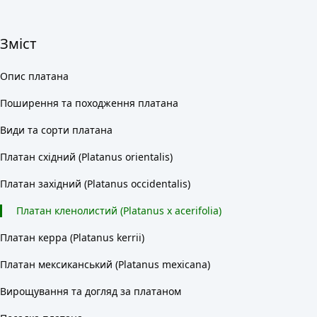
Зміст
Опис платана
Поширення та походження платана
Види та сорти платана
Платан східний (Platanus orientalis)
Платан західний (Platanus occidentalis)
Платан кленолистий (Platanus x acerifolia)
Платан керра (Platanus kerrii)
Платан мексиканський (Platanus mexicana)
Вирощування та догляд за платаном