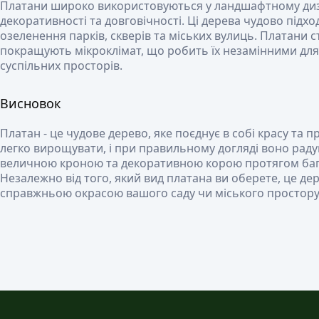
Платани широко використовуються у ландшафтному диза
декоративності та довговічності. Ці дерева чудово підхо
озеленення парків, скверів та міських вулиць. Платани 
покращують мікроклімат, що робить їх незамінними дл
суспільних просторів.
Висновок
Платан - це чудове дерево, яке поєднує в собі красу та п
легко вирощувати, і при правильному догляді воно рад
величною кроною та декоративною корою протягом бага
Незалежно від того, який вид платана ви оберете, це де
справжньою окрасою вашого саду чи міського простору