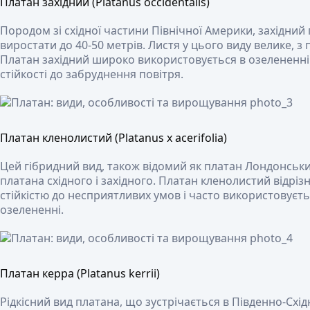
Платан західний (Platanus occidentalis)
Породом зі східної частини Північної Америки, західний
виростати до 40-50 метрів. Листя у цього виду велике, з
Платан західний широко використовується в озелененні 
стійкості до забруднення повітря.
Платан кленолистий (Platanus x acerifolia)
Цей гібридний вид, також відомий як платан Лондонськи
платана східного і західного. Платан кленолистий відрі
стійкістю до несприятливих умов і часто використовуєть
озелененні.
Платан керра (Platanus kerrii)
Рідкісний вид платана, що зустрічається в Південно-Східн