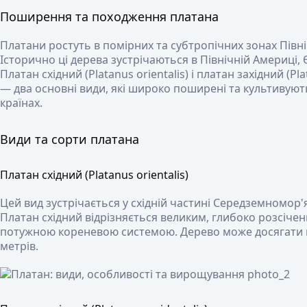
Поширення та походження платана
Платани ростуть в помірних та субтропічних зонах Північ
Історично ці дерева зустрічаються в Північній Америці, Єв
Платан східний (Platanus orientalis) і платан західний (Pla
— два основні види, які широко поширені та культивуют
країнах.
Види та сорти платана
Платан східний (Platanus orientalis)
Цей вид зустрічається у східній частині Середземномор'я 
Платан східний відрізняється великим, глибоко розсічен
потужною кореневою системою. Дерево може досягати 
метрів.