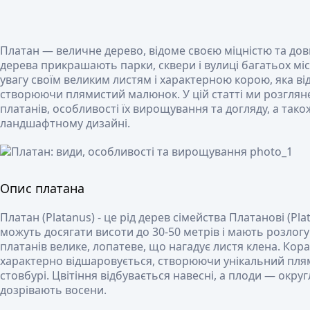
Платан — величне дерево, відоме своєю міцністю та довг
дерева прикрашають парки, сквери і вулиці багатьох мі
увагу своїм великим листям і характерною корою, яка в
створюючи плямистий малюнок. У цій статті ми розгляне
платанів, особливості їх вирощування та догляду, а також
ландшафтному дизайні.
Опис платана
Платан (Platanus) - це рід дерев сімейства Платанові (Pla
можуть досягати висоти до 30-50 метрів і мають розлогу 
платанів велике, лопатеве, що нагадує листя клена. Кора
характерно відшаровується, створюючи унікальний пл
стовбурі. Цвітіння відбувається навесні, а плоди — округл
дозрівають восени.