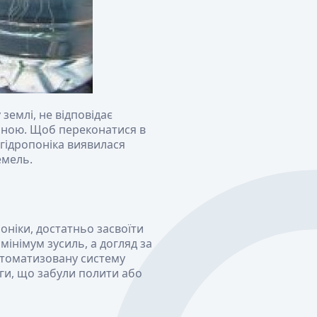
землі, не відповідає
ечною. Щоб переконатися в
 гідропоніка виявилася
емель.
ніки, достатньо засвоїти
мінімум зусиль, а догляд за
втоматизовану систему
оги, що забули полити або