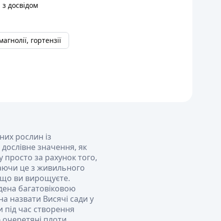
 з досвідом
магнолії, гортензії
них рослин із
 дослівне значення, як
 просто за рахунок того,
раючи це з живильного
, що ви вирощуєте.
дена багатовіковою
а назвати Висячі сади у
и під час створення
 очеретяні плоти,