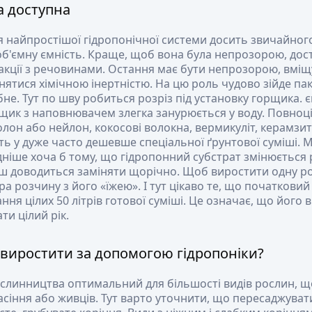
а доступна
 найпростішої гідропонічної системи досить звичайного
об'ємну ємність. Краще, щоб вона була непрозорою, дос
акції з речовинами. Остання має бути непрозорою, вміщ
знятися хімічною інертністю. На цю роль чудово зійде пак
не. Тут по шву робиться розріз під установку горщика. є
рщик з наповнювачем злегка занурюється у воду. Повноц
лон або нейлон, кокосові волокна, вермикуліт, керамзит і
ть у дуже часто дешевше спеціальної ґрунтової суміші. 
дніше хоча б тому, що гідропонний субстрат змінюється ра
іш доводиться заміняти щорічно. Щоб виростити одну ро
ра розчину з його «їжею». І тут цікаво те, що початков
ння цілих 50 літрів готової суміші. Це означає, що його 
ти цілий рік.
виростити за допомогою гідропоніки?
ослинництва оптимальний для більшості видів рослин, 
сіння або живців. Тут варто уточнити, що пересаджуват