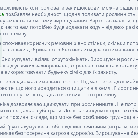
ожливість контролювати залишок води, можна рідше п
ка
позбавляє необхідності щодня поливати рослинність.
у ємність та систему вирощування. Варто зазначити, що
як часто вам потрібно буде додавати воду – від двох разі
ого поливу.
 споживає корисних речовин рівно стільки, скільки потр
ся, скільки добрива потрібно вводити для оптимального
ібно купувати всілякі отрутохімікати. Вирощуючи рослину
її від усіляких захворювань, кореневої гнилі та контакту
я використовувати будь-яку хімію для їх захисту.
 пересідає максимально просто. Під час пересадки май
рез те, що його доводиться очищати від землі. Гідропон
ти в іншу ємність, і додати живильного розчину.
ніка дозволяє заощаджувати при рослинництві. Не потрі
ати спеціальні субстрати. Досить раз купити просте об
ати поживні склади, що може без особливих труднощів 
ий ґрунт акумулює в собі шкідливі речовини (нітрати, мета
никає безпосередня загроза здоров'ю. Вирощування без