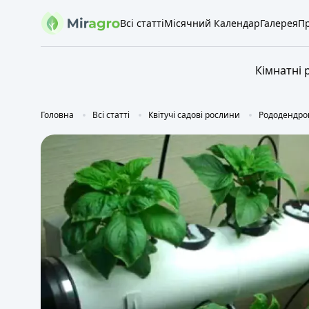
Всі статті
Місячний Календар
Галерея
Пр
Кімнатні 
Головна
Всі статті
Квітучі садові рослини
Рододендрони