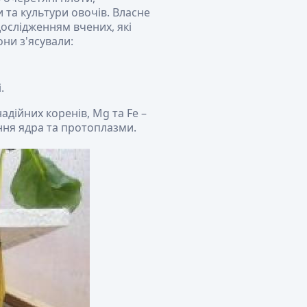
та культури овочів. Власне
ослідженням вчених, які
ни з'ясували:
.
адійних коренів, Mg та Fe –
ення ядра та протоплазми.