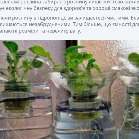
 оскільки рослина забирає з розчину лише життєво важли
ує екологічну безпеку для здоров'я та хороші смакові яко
ючи рослину в гідропоніці, ви залишаєтеся чистими. Без
лишаються незабрудненими. Тим більше, що ємності для
пактні розміри та невелику вагу.