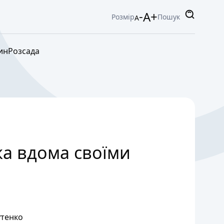
-
A+
Розмір
Пошук
A
ин
Розсада
ка вдома своїми
тенко