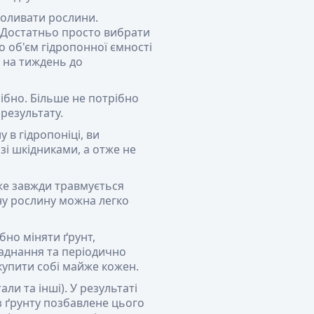
оливати рослини.
 Достатньо просто вибрати
 об'єм гідропонної ємності
в на тиждень до
ібно.
Більше не потрібно
результату.
 в гідропоніці, ви
 зі шкідниками, а отже не
же завжди травмується
ну рослину можна легко
бно міняти ґрунт,
ладнання та періодично
купити собі майже кожен.
ли та інші). У результаті
 ґрунту позбавлене цього