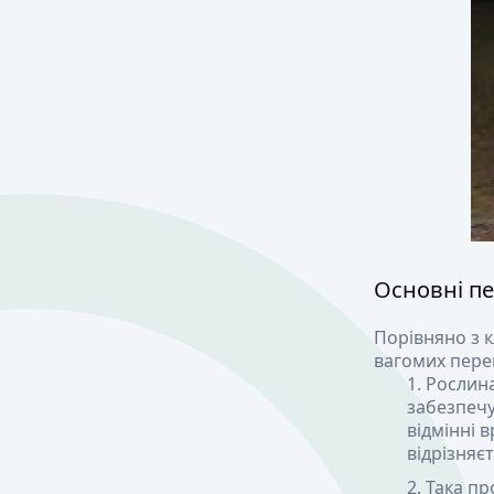
Основні пе
Порівняно з 
вагомих пере
Рослина
забезпечу
відмінні в
відрізняє
Така пр