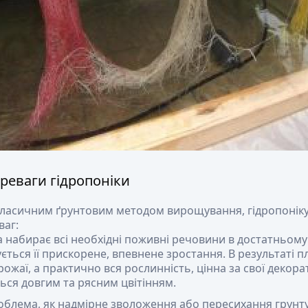
реваги гідропоніки
класичним ґрунтовим методом вирощування, гідропоніку 
ваг:
 набирає всі необхідні поживні речовини в достатньому 
ється її прискорене, впевнене зростання. В результаті 
рожаї, а практично вся рослинність, цінна за свої декора
ться довгим та рясним цвітінням.
облема, як надмірне зволоження або пересихання грунту 