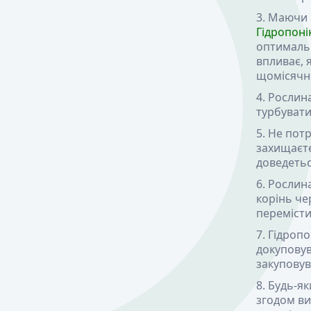
Маючи м
Гідропоні
оптимальн
впливає, 
щомісячн
Рослина
турбувати
Не потр
захищаєте 
доведетьс
Рослина
корінь че
перемісти
Гідропо
докуповув
закуповув
Будь-як
згодом ви