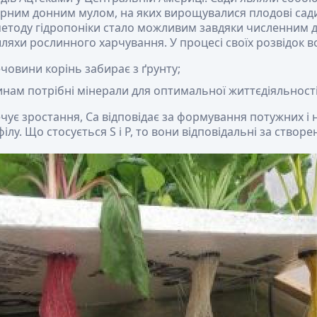
ерним донним мулом, на яких вирощувалися плодові сади 
етоду гідропоніки стало можливим завдяки численним д
ляхи рослинного харчування. У процесі своїх розвідок во
човини корінь забирає з ґрунту;
инам потрібні мінерали для оптимальної життєдіяльності
ечує зростання, Ca відповідає за формування потужних і н
ілу. Що стосується S і P, то вони відповідальні за створ