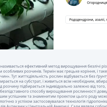
Огородниця
Рододендрони, азалії, 
 називається ефективний метод вирощування безлічі різ
 особливих розчинів. Термін має грецьке коріння, і таке
ин». Тут життєдіяльність рослин відбувається без ґрунту
ирається на субстрат, і живиться всім необхідним, вби
д розчину підбирається індивідуально залежно від того
 безпідставного способу вирощування рослинності дове
ршим успішним та знаменитим проектом цього роду можн
логічно з успіхом застосовувалася технологія гідропонік
дів Ацтеками у Центральній Америці. Сади являли собою