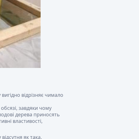
вигідно відрізняє чимало
обсязі, завдяки чому
плодові дерева приносять
тивні властивості,
відсутня як така.