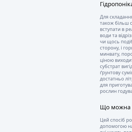
Гідропонік
Для складання
також більш 
вступати в ре
води та відрі
чи щось подіб
сторону, і го
минвату, поро
ціною виходи
субстрат вигі
ґрунтову сум
достатньо літ
для приготува
рослин годува
Що можна 
Цей спосіб р
допомогою на