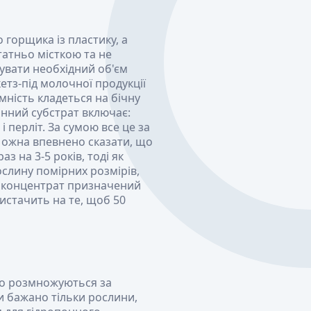
 горщика із пластику, а
татньо місткою та не
увати необхідний об'єм
етз-під молочної продукції
мність кладеться на бічну
інний субстрат включає:
 перліт. За сумою все це за
Можна впевнено сказати, що
з на 3-5 років, тоді як
слину помірних розмірів,
ий концентрат призначений
вистачить на те, щоб 50
що розмножуються за
и бажано тільки рослини,