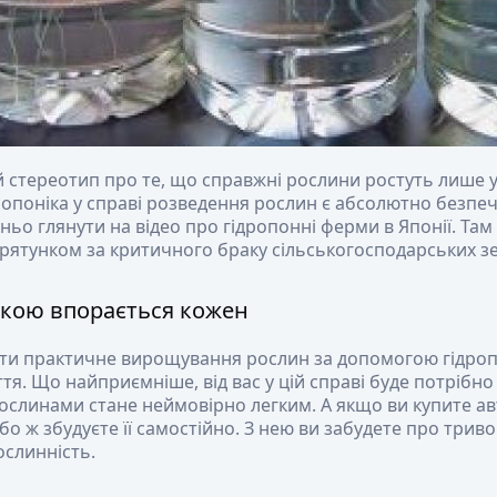
 стереотип про те, що справжні рослини ростуть лише у 
дропоніка у справі розведення рослин є абсолютно безп
ньо глянути на відео про гідропонні ферми в Японії. Там
рятунком за критичного браку сільськогосподарських з
ікою впорається кожен
и практичне вирощування рослин за допомогою гідропо
тя. Що найприємніше, від вас у цій справі буде потрібно 
ослинами стане неймовірно легким. А якщо ви купите а
бо ж збудуєте її самостійно. З нею ви забудете про трив
ослинність.