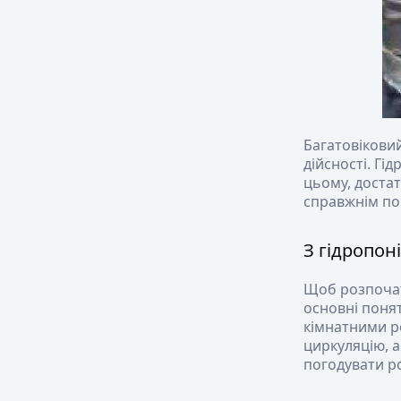
Багатовіковий
дійсності. Гі
цьому, достат
справжнім по
З гідропон
Щоб розпочат
основні понят
кімнатними р
циркуляцію, а
погодувати р