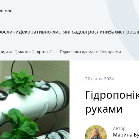
о нас
рослини
Декоративно-листяні садові рослини
Захист росл
, азалії, магнолії, гортензії
Гідропоніка вдома своїми руками
22 січня 2024
Гідропоні
руками
Автор
Марина Бу