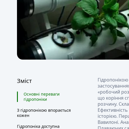
Гідропонікою
Зміст
застосуванням
«робочий розч
Основні переваги
що коріння сп
гідропоніки
розчину. Скла
Ефективність
З гідропонікою впорається
кожен
історією. Пе
Вавилоні. Ана
Гідропоніка доступна
Плаваючих са