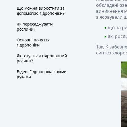
обкладені оз
Що можна виростити за
виникнення м
допомогою гідропоніки?
з'ясовували ш
Як пересаджувати
що за ре
рослини?
які росл
Основні поняття
гідропоніки
Так, K забезп
синтез хлороф
Як готується гідропонний
розчин?
Відео: Гідропоніка своїми
руками