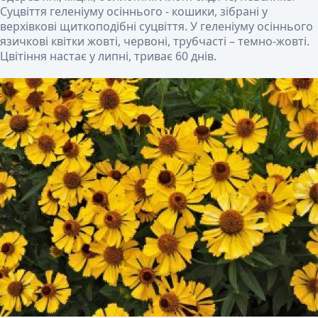
Суцвіття геленіуму осіннього - кошики, зібрані у
верхівкові щиткоподібні суцвіття. У геленіуму осіннього
язичкові квітки жовті, червоні, трубчасті – темно-жовті.
Цвітіння настає у липні, триває 60 днів.