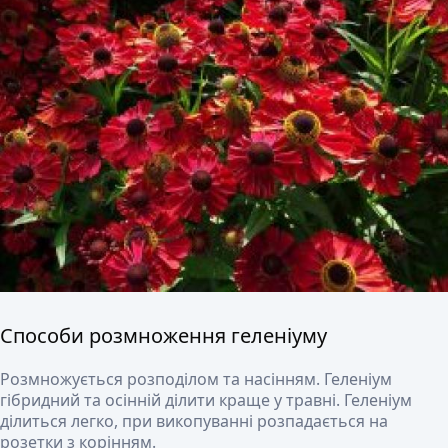
Способи розмноження геленіуму
Розмножується розподілом та насінням. Геленіум
гібридний та осінній ділити краще у травні. Геленіум
ділиться легко, при викопуванні розпадається на
розетки з корінням.