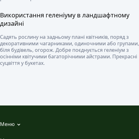
Використання геленіуму в ландшафтному
дизайні
Садять рослину на задньому плані квітників, поряд з
декоративними чагарниками, одиночними або групами,
біля будівель, огорож. Добре поєднується геленіум з
осінніми квітучими багаторічними айстрами. Прекрасні
суцвіття у букетах.
Меню
Всі статті