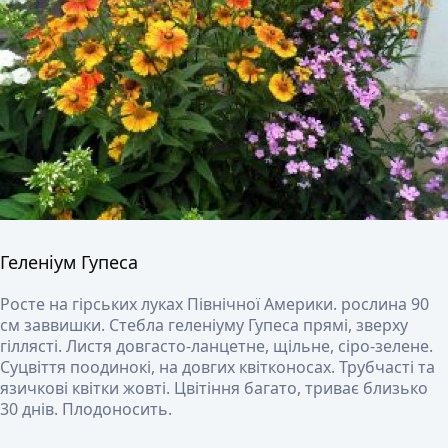
Геленіум Гупеса
Росте на гірських луках Північної Америки. рослина 90
см заввишки. Стебла геленіуму Гупеса прямі, зверху
гіллясті. Листя довгасто-ланцетне, щільне, сіро-зелене.
Суцвіття поодинокі, на довгих квітконосах. Трубчасті та
язичкові квітки жовті. Цвітіння багато, триває близько
30 днів. Плодоносить.