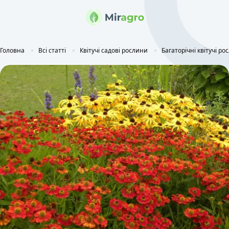
Головна
Всі статті
Квітучі садові рослини
Багаторічні квітучі ро