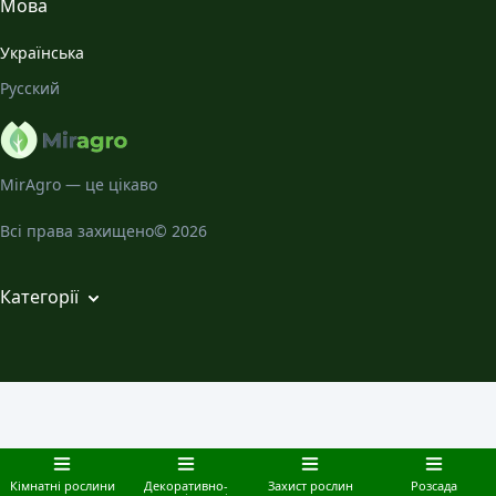
Мова
Місячний Календар
Українська
Галерея
Русский
Про нас
MirAgro — це цікаво
Всі права захищено© 2026
Категорії
Кімнатні рослини
Декоративно-листяні садові рослини
Захист рослин
Розсада
Овочеві культури
Кімнатні рослини
Декоративно-
Захист рослин
Розсада