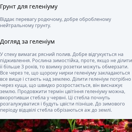
Грунт для геленіуму
Віддає перевагу родючому, добре обробленому
нейтральному грунту.
Догляд за геленіум
У спеку вимагає рясний полив. Добре відгукується на
підживлення. Рослина зимостійка, проте, якщо не ділити
її більше 3 років, то взимку розетки можуть обмерзати.
Все через те, що щороку нирки геленіуму закладаються
все вище і стають над землею. Ділити геленіум потрібно
через куща, що швидко розростається, він виснажує
землю. Продовжити термін цвітіння геленіуму можна,
вкоротивши стебла у червні. Ці стебла почнуть
розгалужуватися і будуть цвісти пізніше. До зимового
періоду відцвілі стебла обрізаються аж до землі.