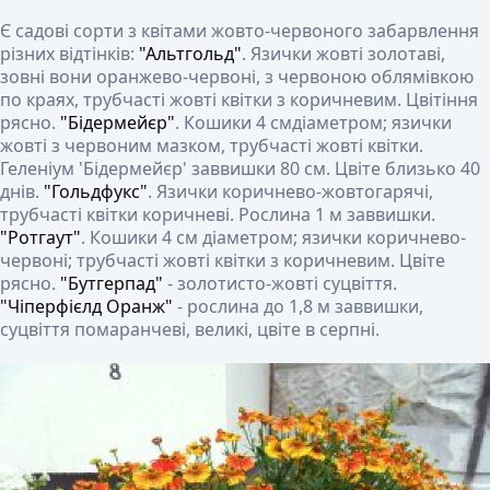
Є садові сорти з квітами жовто-червоного забарвлення
різних відтінків:
"Альтгольд"
. Язички жовті золотаві,
зовні вони оранжево-червоні, з червоною облямівкою
по краях, трубчасті жовті квітки з коричневим. Цвітіння
рясно.
"Бідермейєр"
. Кошики 4 смдіаметром; язички
жовті з червоним мазком, трубчасті жовті квітки.
Геленіум 'Бідермейєр' заввишки 80 см. Цвіте близько 40
днів.
"Гольдфукс"
. Язички коричнево-жовтогарячі,
трубчасті квітки коричневі. Рослина 1 м заввишки.
"Ротгаут"
. Кошики 4 см діаметром; язички коричнево-
червоні; трубчасті жовті квітки з коричневим. Цвіте
рясно.
"Бутгерпад"
- золотисто-жовті суцвіття.
"Чіперфієлд Оранж"
- рослина до 1,8 м заввишки,
суцвіття помаранчеві, великі, цвіте в серпні.