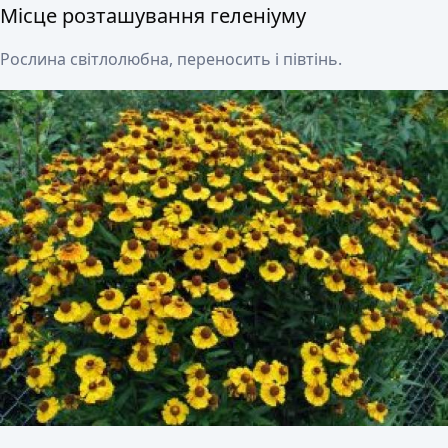
Місце розташування геленіуму
Рослина світлолюбна, переносить і півтінь.