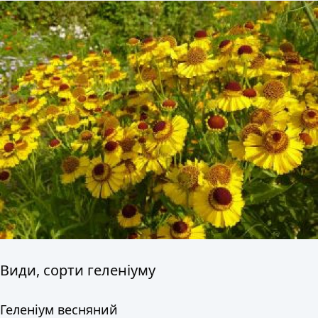
Види, сорти геленіуму
Геленіум весняний