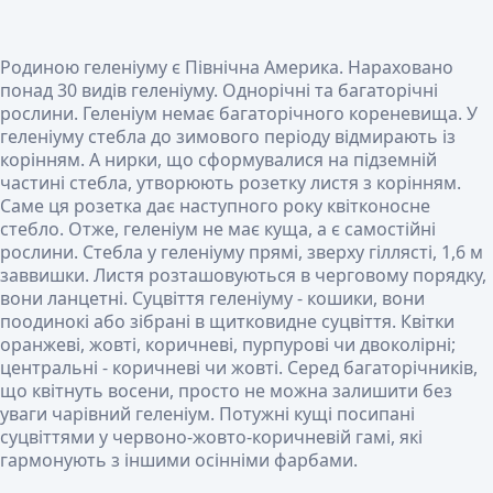
Родиною геленіуму є Північна Америка. Нараховано
понад 30 видів геленіуму. Однорічні та багаторічні
рослини. Геленіум немає багаторічного кореневища. У
геленіуму стебла до зимового періоду відмирають із
корінням. А нирки, що сформувалися на підземній
частині стебла, утворюють розетку листя з корінням.
Саме ця розетка дає наступного року квітконосне
стебло. Отже, геленіум не має куща, а є самостійні
рослини. Стебла у геленіуму прямі, зверху гіллясті, 1,6 м
заввишки. Листя розташовуються в черговому порядку,
вони ланцетні. Суцвіття геленіуму - кошики, вони
поодинокі або зібрані в щитковидне суцвіття. Квітки
оранжеві, жовті, коричневі, пурпурові чи двоколірні;
центральні - коричневі чи жовті. Серед багаторічників,
що квітнуть восени, просто не можна залишити без
уваги чарівний геленіум. Потужні кущі посипані
суцвіттями у червоно-жовто-коричневій гамі, які
гармонують з іншими осінніми фарбами.