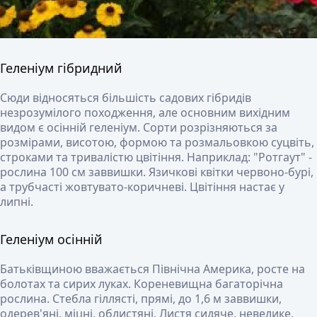
Геленіум гібридний
Сюди відносяться більшість садових гібридів
незрозумілого походження, але основним вихідним
видом є осінній геленіум. Сорти розрізняються за
розмірами, висотою, формою та розмальовкою суцвіть,
строками та тривалістю цвітіння. Наприклад: "Ротгаут" -
рослина 100 см заввишки. Язичкові квітки червоно-бурі,
а трубчасті жовтувато-коричневі. Цвітіння настає у
липні.
Геленіум осінній
Батьківщиною вважається Північна Америка, росте на
болотах та сирих луках. Кореневищна багаторічна
рослина. Стебла гіллясті, прямі, до 1,6 м заввишки,
одерев'яні, міцні, облистяні. Листя сидяче, невелике.