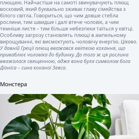
плющею. Найчастіше на самоті звинувачують плющ
восковий, який буквально зживає главу сімейства з
білого світла. Говориться, що чим довше стебла
рослини, тим швидше і далі втече чоловік, а чим
темніше листя – тим більше небезпеки таїться у квітці.
Особливу загрозу становлять плющі в ампельному
вирощуванні, які висмоктують чоловічу енергію.
Цікаво.
У давній Греції плющ вважався квіткою кохання, що
приваблює чоловіка до будинку. До того ж ця рослина
вважалася священною, адже вона була символом бога
Діоніса – сина коханої Зевса.
Монстера