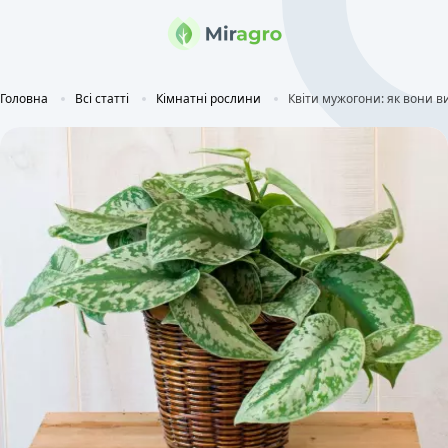
Головна
Всі статті
Кімнатні рослини
Квіти мужогони: як вони в