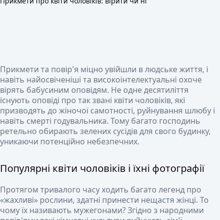
Прикмети про квіти чоловіків: вірити чи ні
Прикмети та повір'я міцно увійшли в людське життя, і
навіть найосвіченіші та високоінтелектуальні охоче
вірять бабусиним оповідям. Не одне десятиліття
існують оповіді про так звані квіти чоловіків, які
призводять до жіночої самотності, руйнування шлюбу і
навіть смерті годувальника. Тому багато господинь
ретельно обирають зелених сусідів для свого будинку,
уникаючи потенційно небезпечних.
Популярні квіти чоловіків і їхні фотографії
Протягом тривалого часу ходить багато легенд про
«жахливі» рослини, здатні принести нещастя жінці. То
чому їх називають мужегонами? Згідно з народними