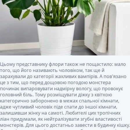
Цьому представнику флори також не пощастило: мало
того, що його називають чоловіком, так ще й
зарахували до категорії жахливих вампірів. А пов'язано
це з тим, що перед дощовою погодою монстера
починає випаровувати надмірну вологу, що провокує
головний біль. Тому розміщувати діжку з квіткою
категорично заборонено в межах спальної кімнати,
адже чутливий чоловік піде спати до іншої кімнати,
залишивши жінку на самоті. Любителі цих тропічних
ліан придумали, як нейтралізувати згубні властивості
монстерів. Для цього достатньо завести в будинку кішку.