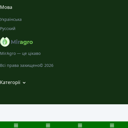
Всі статті
Мова
Місячний Календар
Українська
Галерея
Русский
Про нас
MirAgro — це цікаво
Всі права захищено© 2026
Категорії
Кімнатні рослини
Декоративно-листяні садові рослини
Захист рослин
Розсада