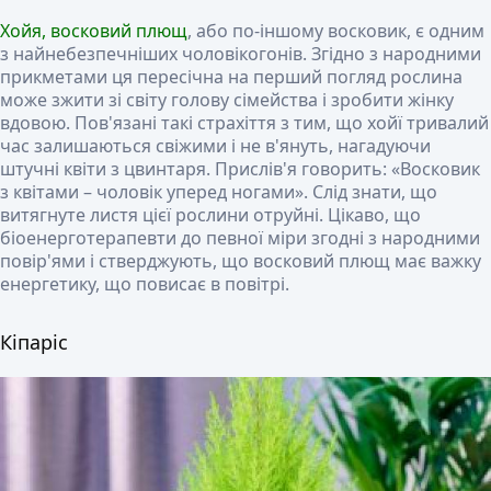
Хойя, восковий плющ
, або по-іншому восковик, є одним
з найнебезпечніших чоловікогонів. Згідно з народними
прикметами ця пересічна на перший погляд рослина
може зжити зі світу голову сімейства і зробити жінку
вдовою. Пов'язані такі страхіття з тим, що хойї тривалий
час залишаються свіжими і не в'януть, нагадуючи
штучні квіти з цвинтаря. Прислів'я говорить: «Восковик
з квітами – чоловік уперед ногами». Слід знати, що
витягнуте листя цієї рослини отруйні. Цікаво, що
біоенерготерапевти до певної міри згодні з народними
повір'ями і стверджують, що восковий плющ має важку
енергетику, що повисає в повітрі.
Кіпаріс