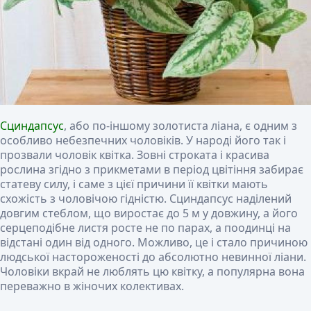
Сциндапсус
, або по-іншому золотиста ліана, є одним з
особливо небезпечних чоловіків. У народі його так і
прозвали чоловік квітка. Зовні строката і красива
рослина згідно з прикметами в період цвітіння забирає
статеву силу, і саме з цієї причини її квітки мають
схожість з чоловічою гідністю. Сциндапсус наділений
довгим стеблом, що виростає до 5 м у довжину, а його
серцеподібне листя росте не по парах, а поодинці на
відстані один від одного. Можливо, це і стало причиною
людської настороженості до абсолютно невинної ліани.
Чоловіки вкрай не люблять цю квітку, а популярна вона
переважно в жіночих колективах.