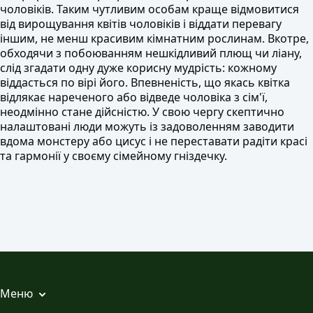
чоловіків. Таким чутливим особам краще відмовитися
від вирощування квітів чоловіків і віддати перевагу
іншим, не менш красивим кімнатним рослинам. Вкотре,
обходячи з побоюванням нешкідливий плющ чи ліану,
слід згадати одну дуже корисну мудрість: кожному
віддасться по вірі його. Впевненість, що якась квітка
відлякає нареченого або відведе чоловіка з сім'ї,
неодмінно стане дійсністю. У свою чергу скептично
налаштовані люди можуть із задоволенням заводити
вдома монстеру або цисус і не переставати радіти красі
та гармонії у своєму сімейному гніздечку.
Меню