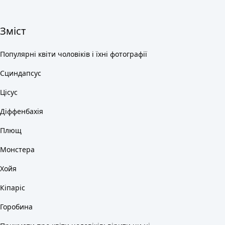
Зміст
Популярні квіти чоловіків і їхні фотографії
Сциндапсус
Цісус
Діффенбахія
Плющ
Монстера
Хойя
Кіпаріс
Горобина