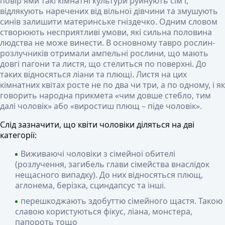
повір'ями такі кімнатні культури руйнують сім'ї,
відлякують наречених від вільної дівчини та змушують
синів залишити материнське гніздечко. Одним словом
створюють несприятливі умови, які сильна половина
людства не може винести. В основному тавро рослин-
розлучників отримали ампельні рослини, що мають
довгі пагони та листя, що стелиться по поверхні. До
таких відносяться ліани та плющі. Листя на цих
кімнатних квітах росте не по два чи три, а по одному, і як
говорить народна прикмета «чим довше стебло, тим
далі чоловік» або «виростиш плющ – піде чоловік».
Слід зазначити, що квіти чоловіки діляться на дві
категорії:
Виживаючі чоловіки з сімейної обителі
(розлучення, загибель глави сімейства внаслідок
нещасного випадку). До них відносяться плющ,
аглонема, берізка, сциндапсус та інші.
перешкоджають здобуттю сімейного щастя. Такою
славою користуються фікус, ліана, монстера,
папороть тощо