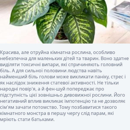
Красива, але отруйна кімнатна рослина, особливо
небезпечна для маленьких дітей та тварин. Воно здатне
виділяти токсичні випари, які спричиняють головний
біль. А для сильної половини людства навіть
найменший біль голови може викликати паніку, стрес і
як наслідок зниження статевої активності. Не тільки
народні повір'я, а й фен-шуй попереджає про
підступність цієї зовнішньо дивовижної рослини. Його
негативний вплив викликає імпотенцію та не дозволяє
сім'ям зачати потомство. Тому позбавитися такого
кімнатного монстра в першу чергу слід парам, які
мріють стати батьками.