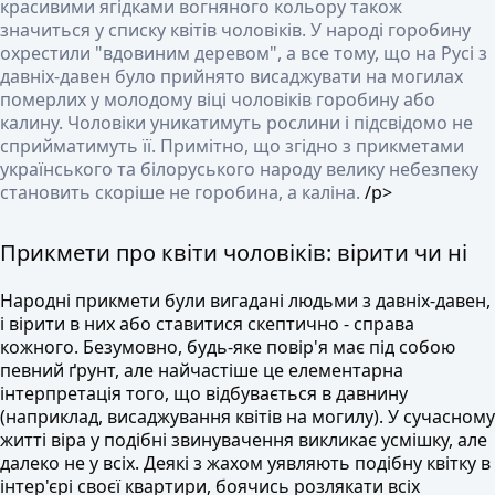
красивими ягідками вогняного кольору також
значиться у списку квітів чоловіків. У народі горобину
охрестили "вдовиним деревом", а все тому, що на Русі з
давніх-давен було прийнято висаджувати на могилах
померлих у молодому віці чоловіків горобину або
калину. Чоловіки уникатимуть рослини і підсвідомо не
сприйматимуть її. Примітно, що згідно з прикметами
українського та білоруського народу велику небезпеку
становить скоріше не горобина, а каліна.
/p>
Прикмети про квіти чоловіків: вірити чи ні
Народні прикмети були вигадані людьми з давніх-давен,
і вірити в них або ставитися скептично - справа
кожного. Безумовно, будь-яке повір'я має під собою
певний ґрунт, але найчастіше це елементарна
інтерпретація того, що відбувається в давнину
(наприклад, висаджування квітів на могилу). У сучасному
житті віра у подібні звинувачення викликає усмішку, але
далеко не у всіх. Деякі з жахом уявляють подібну квітку в
інтер'єрі своєї квартири, боячись розлякати всіх