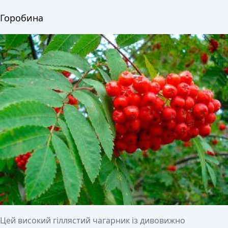
Горобина
Цей високий гіллястий чагарник із дивовижно