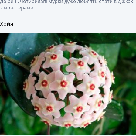
До речі, чотирилапі мурки дуже люблять спати в діжках
з монстерами.
Хойя