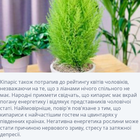
Кіпаріс також потрапив до рейтингу квітів чоловіків,
незважаючи на те, що з ліанами нічого спільного не
має. Народні прикмети свідчать, що кипарис має вкрай
погану енергетику і відлякує представників чоловічої
статі. Найімовірніше, повір'я пов'язане з тим, що
кипариси є найчастішим гостем на цвинтарях у
південних країнах. Негативна енергетика рослини може
стати причиною нервового зриву, стресу та затяжної
депресії.