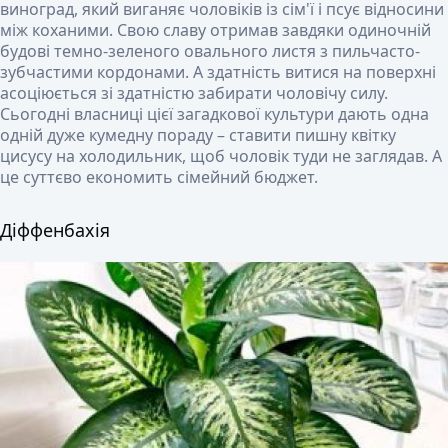
виноград, який виганяє чоловіків із сім'ї і псує відносини
між коханими. Свою славу отримав завдяки одиночній
будові темно-зеленого овального листя з пильчасто-
зубчастими кордонами. А здатність витися на поверхні
асоціюється зі здатністю забирати чоловічу силу.
Сьогодні власниці цієї загадкової культури дають одна
одній дуже кумедну пораду – ставити пишну квітку
цисусу на холодильник, щоб чоловік туди не заглядав. А
це суттєво економить сімейний бюджет.
Діффенбахія