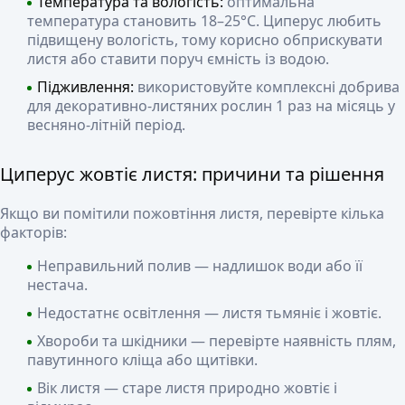
Температура та вологість:
оптимальна
температура становить 18–25°C. Циперус любить
підвищену вологість, тому корисно обприскувати
листя або ставити поруч ємність із водою.
Підживлення:
використовуйте комплексні добрива
для декоративно-листяних рослин 1 раз на місяць у
весняно-літній період.
Циперус жовтіє листя: причини та рішення
Якщо ви помітили пожовтіння листя, перевірте кілька
факторів:
Неправильний полив — надлишок води або її
нестача.
Недостатнє освітлення — листя тьмяніє і жовтіє.
Хвороби та шкідники — перевірте наявність плям,
павутинного кліща або щитівки.
Вік листя — старе листя природно жовтіє і