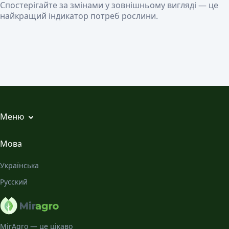
Спостерігайте за змінами у зовнішньому вигляді — це
найкращий індикатор потреб рослини.
Меню
Всі статті
Мова
Місячний Календар
Українська
Галерея
Русский
Про нас
MirAgro — це цікаво