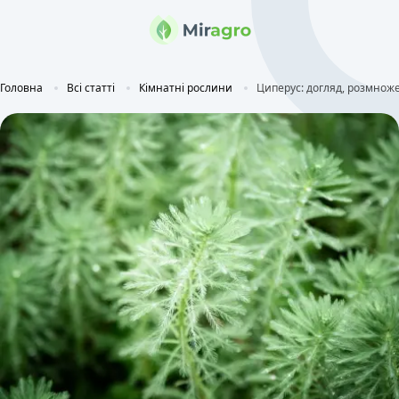
Головна
Всі статті
Кімнатні рослини
Циперус: догляд, розмнож