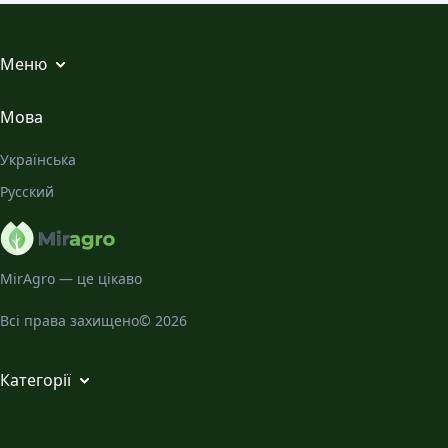
Меню
Всі статті
Мова
Місячний Календар
Українська
Галерея
Русский
Про нас
MirAgro — це цікаво
Всі права захищено© 2026
Категорії
Кімнатні рослини