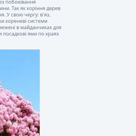
без побоювання
ни. Так як коріння дерев
. У свою чергу: в'яз,
ьки кореневі системи
межені в майданчиках для
и посадкові ями по краях