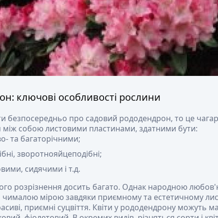
он: ключові особливості рослини
и безпосередньо про садовий рододендрон, то це чагар
я між собою листовими пластинами, здатними бути:
во- та багаторічними;
бні, зворотнояйцеподібні;
ими, сидячими і т.д.
ього розрізнення досить багато. Однак народною любов'
 чималою мірою завдяки приємному та естетичному лист
сиві, приємні суцвіття. Квіти у рододендрону можуть ма
овий, фіолетовий. В окремих видів, різняться сорти і квіто