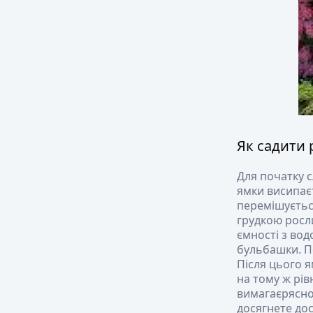
Як садити
Для початку с
ямки висипаєт
перемішуєтьс
грудкою росл
ємності з вод
бульбашки. П
Після цього 
на тому ж рів
вимагаєрясно
досягнете до