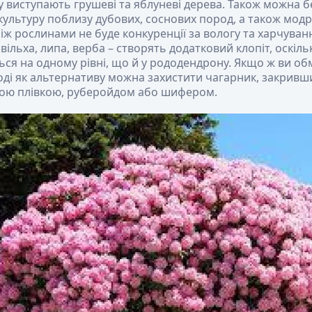
 виступають грушеві та яблуневі дерева. Також можна 
ультуру поблизу дубових, соснових пород, а також модри
між рослинами не буде конкуренції за вологу та харчування
 вільха, липа, верба – створять додатковий клопіт, оскіл
ся на одному рівні, що й у рододендрону. Якщо ж ви об
тоді як альтернативу можна захистити чагарник, закривш
ою плівкою, руберойдом або шифером.