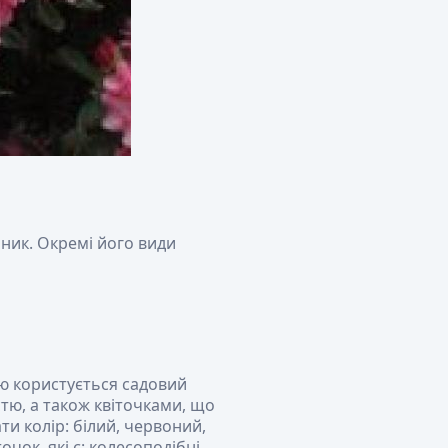
ник. Окремі його види
ю користується садовий
ю, а також квіточками, що
ти колір: білий, червоний,
чок, які є: колесоподібні,