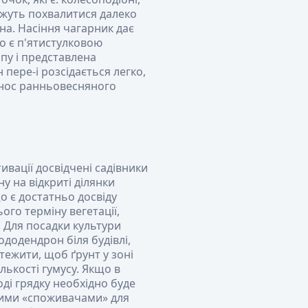
можуть похвалитися далеко
на. Насіння чагарник дає
о є п'ятистулковою
 і представлена ​​
пере-і розсідається легко,
онос ранньовесняного
ивації досвідчені садівники
у на відкриті ділянки
о є достатньо досвіду
го терміну вегетації,
. Для посадки культури
ододендрон біля будівлі,
тежити, щоб ґрунт у зоні
лькості гумусу. Якщо в
оді грядку необхідно буде
ними «споживачами» для