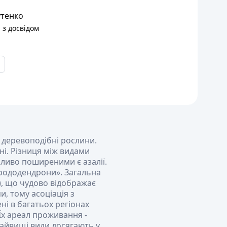
тенко
 з досвідом
а деревоподібні рослини.
ні. Різниця між видами
обливо поширеними є азалії.
 рододендрони». Загальна
), що чудово відображає
и, тому асоціація з
і в багатьох регіонах
 Їх ареал проживання -
 Найвищі види досягають у