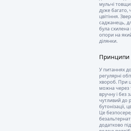
мульчі товщин
дуже багато, 
цвітіння. Зве
саджанець, дл
була схилена 
опори на який
ділянки.
Принципи 
У питаннях д
регулярні обп
хвороб. При 
можна через 
вручну і без 
чутливий до р
бутонізації, 
Це безпосере
безальтернати
додатково під