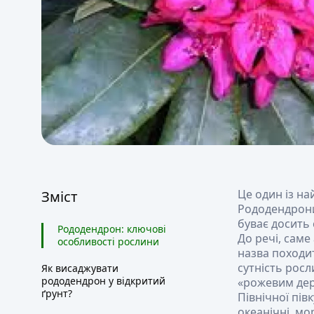
Це один із на
Зміст
Рододендрони 
буває досить 
Рододендрон: ключові
До речі, сам
особливості рослини
назва походит
сутність росл
Як висаджувати
рододендрон у відкритий
«рожевим дер
ґрунт?
Північної пів
океанічні, мо