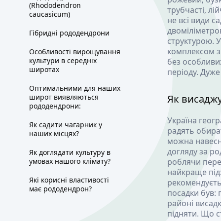
(Rhododendron
трубчасті, лі
caucasicum)
не всі види с
двоміліметров
Гібридні рододендрони
структурою. У
комплексом з 
Особливості вирощування
культури в середніх
без особливи
широтах
періоду. Дуже
Оптимальними для наших
широт виявляються
Як висаджу
рододендрони:
Україна геогр
Як садити чагарник у
радять обират
наших місцях?
можна навесні
догляду за ро
Як доглядати культуру в
умовах нашого клімату?
роблячи перер
найкраще підх
Які корисні властивості
рекомендуєтьс
має рододендрон?
посадки був: 
районі висадк
підняти. Що 