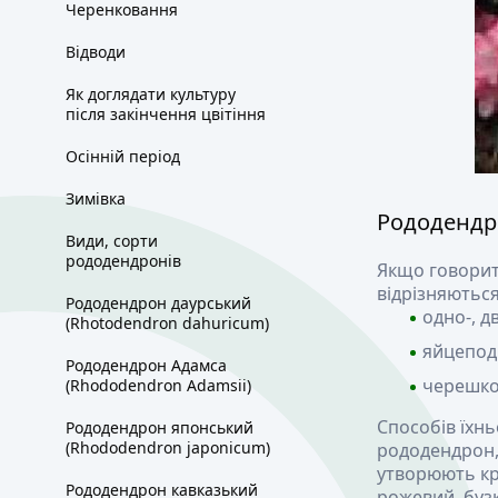
Черенковання
Відводи
Як доглядати культуру
після закінчення цвітіння
Осінній період
Зимівка
Рододендр
Види, сорти
рододендронів
Якщо говорит
відрізняютьс
Рододендрон даурський
одно-, д
(Rhotodendron dahuricum)
яйцеподі
Рододендрон Адамса
черешков
(Rhododendron Adamsii)
Способів їхн
Рододендрон японський
(Rhododendron japonicum)
рододендрон,
утворюють кра
Рододендрон кавказький
рожевий, бузк