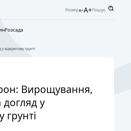
-
A+
Розмір
Пошук
A
ин
Розсада
у відкритому грунті
рон: Вирощування,
 догляд у
у грунті