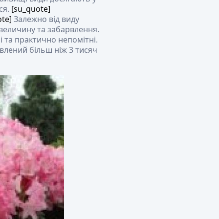
ся.
[su_quote]
ote]
Залежно від виду
 величину та забарвлення.
ні та практично непомітні.
влений більш ніж 3 тисяч