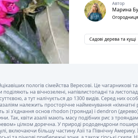
Автор
Марина Бу
Огородниця
Садові дерева та кущі
йцікавіших пологів сімейства Вересові. Це чагарникові т
поділяють на вічнозелені, напівлистопадні та листопад
суттєвою, а тут налічується до 1300 видів. Серед них ос
е азаліям належить просторічне найменування «кімнатні
ь зі з'єднання основ rhodon (троянда) і dendron (дерево
ини. Так, квіти азалії мають масу подібних рис з трояндам
евом» цілком доречна. У природі рододендрони поширен
кулі, включаючи більшу частину Азії та Північну Америку.
рські та річкові прибережні зони, а також гірські схили.