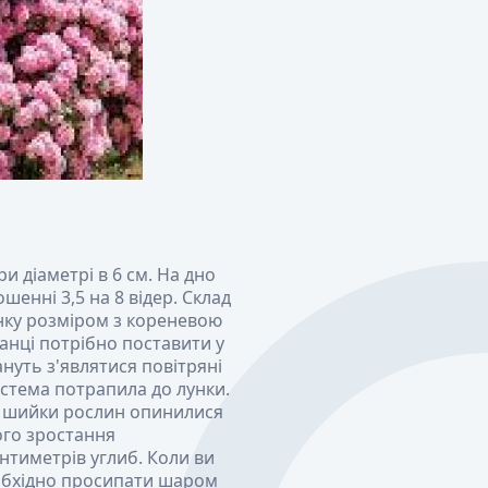
и діаметрі в 6 см. На дно
шенні 3,5 на 8 відер. Склад
нку розміром з кореневою
нці потрібно поставити у
ануть з'являтися повітряні
стема потрапила до лунки.
і шийки рослин опинилися
ого зростання
нтиметрів углиб. Коли ви
еобхідно просипати шаром