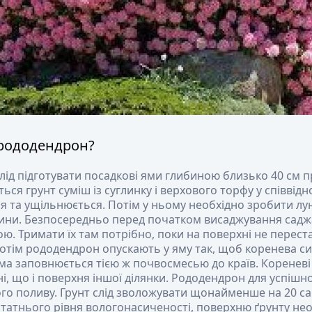
 рододендрон?
лід підготувати посадкові ями глибиною близько 40 см пр
ься грунт суміш із суглинку і верхового торфу у співвідно
я та ущільнюється. Потім у ньому необхідно зробити лу
ини. Безпосередньо перед початком висаджування саджа
ою. Тримати їх там потрібно, поки на поверхні не перест
отім рододендрон опускають у яму так, щоб коренева си
яма заповнюється тією ж почвосмесью до країв. Коренев
ні, що і поверхня іншої ділянки. Рододендрон для успішн
го поливу. Грунт слід зволожувати щонайменше на 20 са
статнього рівня вологонасиченості, поверхню ґрунту н