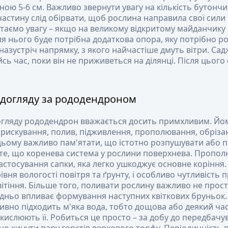
ою 5-6 см. Важливо звернути увагу на кількість бутончик
частину слід обірвати, щоб рослина направила свої сили 
ртаємо увагу – якщо на великому відкритому майданчику 
я нього буде потрібна додаткова опора, яку потрібно р
назустріч напрямку, з якого найчастіше дмуть вітри. Са
сь час, поки він не приживеться на ділянці. Після цьог
догляду за рододендроном
огляду рододендрон вважається досить примхливим. Йому
рискування, полив, підживлення, прополювання, обрізанн
цьому важливо пам'ятати, що істотно розпушувати або п
те, що коренева система у рослини поверхнева. Пропол
застосування сапки, яка легко ушкоджує основне коріння
івня вологості повітря та ґрунту, і особливо чутливість 
цвітіння. Більше того, поливати рослину важливо не прос
дньо впливає формування наступних квіткових бруньок.
вно підходить м'яка вода, тобто дощова або деякий час. 
кислюють її. Робиться це просто – за добу до передбачув