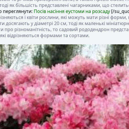
 тоді як більшість представлені чагарниками, що стелить
 переглянути:
Посів насіння еустоми на розсаду
[/su_qu
ізняються і квіти рослини, які можуть мати різні форми,
ти досягають у діаметрі 20 см, тоді як маленькі мініатюр
и про різноманітність, то садовий рододендрон предста
які відрізняються формами та сортами.