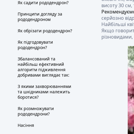
Як садити рододендрон?
висоту 30 см,
Рекомендуємо
Принципи догляду за
серйозно відр
рододендроном
Найбільші кві
Якщо говорит
Як обрізати рододендрон?
різновидами, 
Як підгодовувати
рододендрон?
Збалансований та
найбільш ефективний
алгоритм підживлення
добривами виглядає так:
З якими захворюваннями
та шкідниками належить
боротися?
Як розмножувати
рододендрони?
Насіння