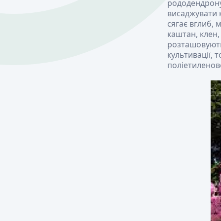
рододендрону
висаджувати к
сягає вглиб, 
каштан, клен,
розташовують
культивації, 
поліетиленов