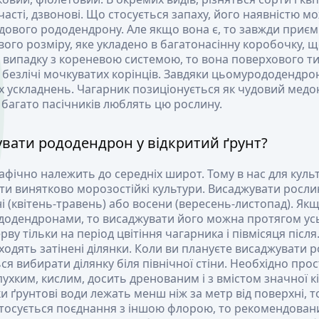
йчасті, дзвонові. Що стосується запаху, його наявністю 
адового рододендрону. Але якщо вона є, то завжди приєм
ого розміру, яке укладено в багатонасінну коробочку, щ
 випадку з кореневою системою, то вона поверхового типу
безлічі мочкуватих корінців. Завдяки цьомурододендрон 
х ускладнень. Чагарник позиціонується як чудовий мед
 багато пасічників люблять цю рослину.
вати рододендрон у відкритий ґрунт?
афічно належить до середніх широт. Тому в нас для культ
и винятково морозостійкі культури. Висаджувати рослин
 (квітень-травень) або восени (вересень-листопад). Якщ
додендронами, то висаджувати його можна протягом усьо
ву тільки на період цвітіння чагарника і півмісяця після
одять затінені ділянки. Коли ви плануєте висаджувати р
я вибирати ділянку біля північної стіни. Необхідно прос
пухким, кислим, досить дренованим і з вмістом значної кі
и ґрунтові води лежать менш ніж за метр від поверхні, т
стосується поєднання з іншою флорою, то рекомендова