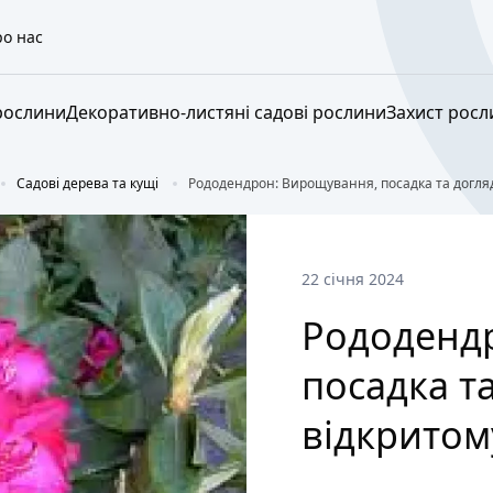
о нас
рослини
Декоративно-листяні садові рослини
Захист росл
Садові дерева та кущі
Рододендрон: Вирощування, посадка та догляд 
22 січня 2024
Рододенд
посадка та
відкритом