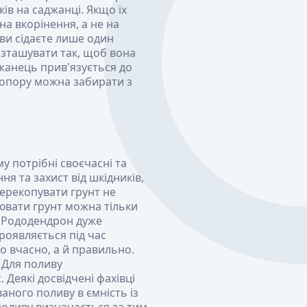
ів на саджанці. Якщо їх
на вкорінення, а не на
ви сідаєте лише один
озташувати так, щоб вона
джанець прив'язується до
о опору можна забирати з
 потрібні своєчасні та
я та захист від шкідників,
ерекопувати грунт не
ювати грунт можна тільки
. Рододендрон дуже
проявляється під час
то вчасно, а й правильно.
 Для поливу
Деякі досвідчені фахівці
аного поливу в ємність із