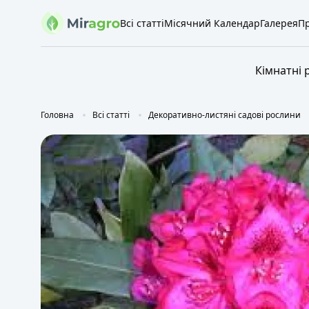
Всі статті
Місячний Календар
Галерея
Пр
Кімнатні 
Головна
Всі статті
Декоративно-листяні садові рослини