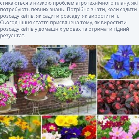
стикаються з низкою проблем агротехнічного плану, які
потребують певних знань. Потрібно знати, коли садити
розсаду квітів, як садити розсаду, як виростити її.
Сьогоднішня стаття присвячена тому, як виростити
розсаду квітів у домашніх умовах та отримати гідний
результат.