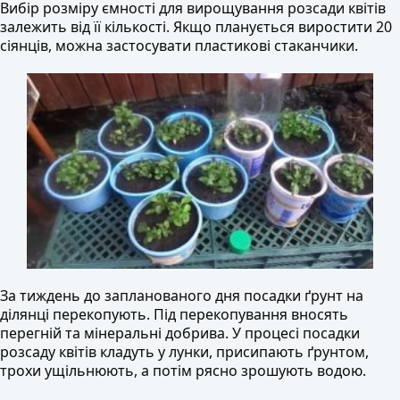
Вибір розміру ємності для вирощування розсади квітів
залежить від її кількості. Якщо планується виростити 20
сіянців, можна застосувати пластикові стаканчики.
За тиждень до запланованого дня посадки ґрунт на
ділянці перекопують. Під перекопування вносять
перегній та мінеральні добрива. У процесі посадки
розсаду квітів кладуть у лунки, присипають ґрунтом,
трохи ущільнюють, а потім рясно зрошують водою.