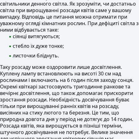
світильники денного світла. Як зрозуміти, чи достатньо
світла при вирощуванні розсади квітів саме у вашому
випадку. Відповідь це питання можна отримати при
уважному огляді кімнатних рослин. При дефіциті світла з
ними відбувається таке:
сіянці витягуються;
стебло їх дуже тонке;
листочки бліднуть.
Таку розсаду може оздоровити лише досвітлення.
Куплену лампу встановлюють на висоті 30 см над
рослинами і включають на 6 годин після заходу сонця.
Окремі квіткарі застосовують тригодинне ранкове та
вечірнє досвітлення, що також допомагає прискорити
зростання розсади. Необхідність досвічування буває
тільки при вирощуванні ранніх квітів на розсаду,
висіяних на стику лютого та березня. Це тим, що
природна довгота дня у період не дотягує до 14 годин.
Розсада квітів, яка вирощується в пізніші терміни,
штучного досвічування не потребує. Велике значення
для успішного зростання квіткових сіянців має