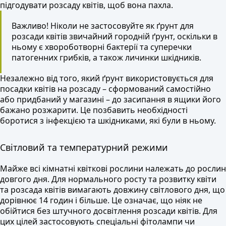
підгодувати розсаду квітів, щоб вона пахла.
Важливо! Ніколи не застосовуйте як ґрунт для
розсади квітів звичайний городній ґрунт, оскільки в
ньому є хвороботворні бактерії та суперечки
патогенних грибків, а також личинки шкідників.
Незалежно від того, який ґрунт використовується для
посадки квітів на розсаду – сформований самостійно
або придбаний у магазині – до засипання в ящики його
бажано розжарити. Це позбавить необхідності
боротися з інфекцією та шкідниками, які були в ньому.
Світловий та температурний режими
Майже всі кімнатні квіткові рослини належать до рослин
довгого дня. Для нормального росту та розвитку квіти
та розсада квітів вимагають довжину світлового дня, що
дорівнює 14 годин і більше. Це означає, що ніяк не
обійтися без штучного досвітлення розсади квітів. Для
цих цілей застосовують спеціальні фітолампи чи