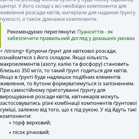
центрі. У його складі є всі необхідні компоненти для
живлення розсади квітів, матеріали для надання ґрунту
пухкості, а також дренажні компоненти.
Рекомендуємо переглянути:
Пуансеттія - як
забезпечити правильний догляд у домашніх умовах
< /strong> Купуючи ґрунт для квіткової розсади,
ознайомтеся з його складом. Якщо кількість
макроелементів (азоту, калію та фосфору) становить
близько 350 мг/л, то такий ґрунт годиться для квітів.
Якщо в ґрунті буде надлишок подібних елементів
живлення, то бутони формуватимуться із запізненням.
При самостійному приготуванні ґрунту для
вирощування розсади квітів, квітникарів можуть
застосовуватись різні комбінації компонентів ґрунтової
суміші, залежно від того, що є під рукою. У хід йдуть такі
компоненти:
торф верховий;
пісок річковий;