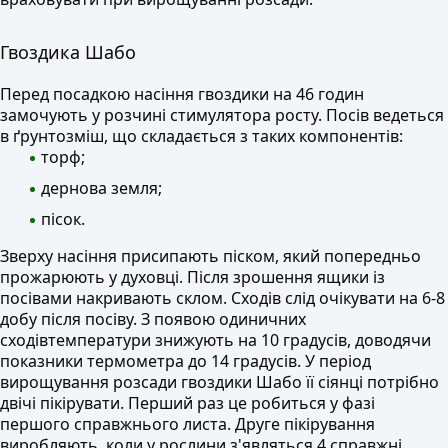
Гвоздика Шабо
Перед посадкою насіння гвоздики на 46 годин
замочують у розчині стимулятора росту. Посів ведеться
в ґрунтозміш, що складається з таких компонентів:
торф;
дернова земля;
пісок.
Зверху насіння присипають піском, який попередньо
прожарюють у духовці. Після зрошення ящики із
посівами накривають склом. Сходів слід очікувати на 6-8
добу після посіву. З появою одиничних
сходівтемператури знижують на 10 градусів, доводячи
показники термометра до 14 градусів. У період
вирощування розсади гвоздики Шабо її сіянці потрібно
двічі пікірувати. Перший раз це робиться у фазі
першого справжнього листа. Друге пікірування
виробляють, коли у рослини з'являться 4 справжні