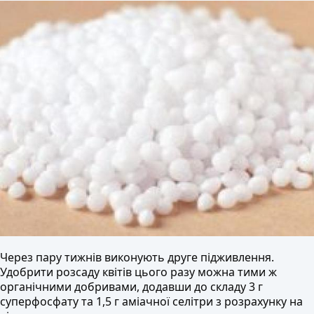
Через пару тижнів виконують друге підживлення.
Удобрити розсаду квітів цього разу можна тими ж
органічними добривами, додавши до складу 3 г
суперфосфату та 1,5 г аміачної селітри з розрахунку на