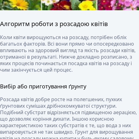
Алгоритм роботи з розсадою квітів
Коли квіти вирощуються на розсаду, потрібен облік
багатьох факторів. Всі вони прямо чи опосередковано
впливають на здоровий вигляд та якість розсади квітів,
отриманої в результаті. Нижче докладно розписано, з
яких процесів починається посадка квітів на розсаду і
чим закінчується цей процес.
Вибір або приготування ґрунту
Розсада квітів добре росте на полегшених, пухких
ґрунтових сумішах дрібнокомкуватої структури.
Подібний субстрат відрізняється підвищеною аерацією,
що дозволяє коріння дихати. Іншою корисною
характеристикою таких субстратів є те, що вода з них
випаровується не так швидко. Грунт для вирощування
квітів на розсаду можна купити у будь-якому садовому