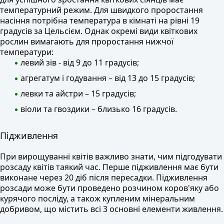
температурний режим. Для швидкого проростання
насіння потрібна температура в кімнаті на рівні 19
градусів за Цельсієм. Однак окремі види квіткових
рослин вимагають для проростання нижчої
температури:
левий зів - від 9 до 11 градусів;
агрегатум і годування – від 13 до 15 градусів;
левки та айстри – 15 градусів;
віоли та гвоздики – близько 16 градусів.
Підживлення
При вирощуванні квітів важливо знати, чим підгодувати
розсаду квітів таякий час. Перше підживлення має бути
виконане через 20 діб після пересадки. Підживлення
розсади може бути проведено розчином коров'яку або
курячого посліду, а також купленим мінеральним
добривом, що містить всі 3 основні елементи живлення.