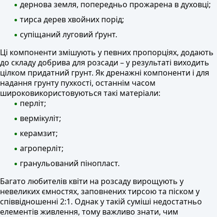
дернова земля, попередньо прожарена в духовці;
тирса дерев хвойних порід;
супіщаний луговий ґрунт.
Ці компоненти змішують у певних пропорціях, додають
до складу добрива для розсади – у результаті виходить
цілком придатний грунт. Як дренажні компоненти і для
надання грунту пухкості, останнім часом
широковикористовуються такі матеріали:
перліт;
вермікуліт;
керамзит;
агроперліт;
гранульований пінопласт.
Багато любителів квіти на розсаду вирощують у
невеликих ємностях, заповнених тирсою та піском у
співвідношенні 2:1. Однак у такій суміші недостатньо
елементів живлення, тому важливо знати, чим