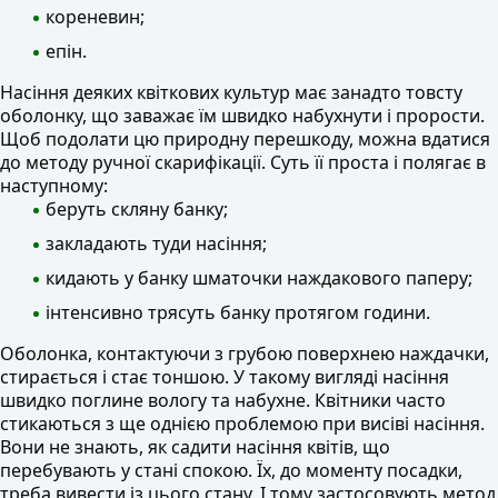
кореневин;
епін.
Насіння деяких квіткових культур має занадто товсту
оболонку, що заважає їм швидко набухнути і прорости.
Щоб подолати цю природну перешкоду, можна вдатися
до методу ручної скарифікації. Суть її проста і полягає в
наступному:
беруть скляну банку;
закладають туди насіння;
кидають у банку шматочки наждакового паперу;
інтенсивно трясуть банку протягом години.
Оболонка, контактуючи з грубою поверхнею наждачки,
стирається і стає тоншою. У такому вигляді насіння
швидко поглине вологу та набухне. Квітники часто
стикаються з ще однією проблемою при висіві насіння.
Вони не знають, як садити насіння квітів, що
перебувають у стані спокою. Їх, до моменту посадки,
треба вивести із цього стану. І тому застосовують метод