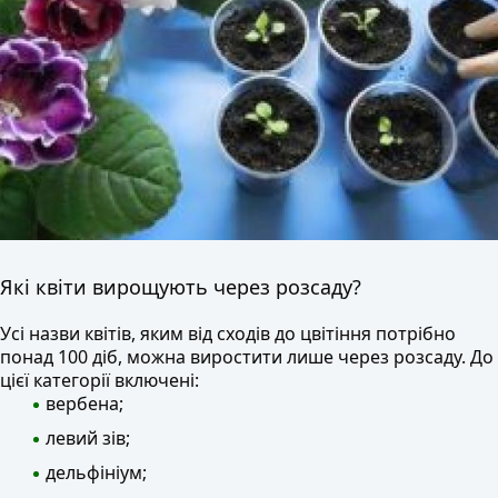
Які квіти вирощують через розсаду?
Усі назви квітів, яким від сходів до цвітіння потрібно
понад 100 діб, можна виростити лише через розсаду. До
цієї категорії включені:
вербена;
левий зів;
дельфініум;