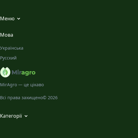
Меню
Всі статті
Мова
Місячний Календар
Українська
Галерея
Русский
Про нас
MirAgro — це цікаво
Всі права захищено© 2026
Категорії
Кімнатні рослини