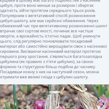
кущівки в цілому має багато подібностей з насінням
цибулі, проте воно менше за розміром і зберігає
здатність зійти протягом середнього трьох років.
Популярним є вегетативний спосіб розмноження
цибулі-шалоту, але має серйозні обмеження. Через
обмежений час при вегетативному розмноженні шалот
втрачає свої сортові якості, починає все частіше
хворіти, а врожайність істотно падає. Щоб уникнути
цього, слід регулярно поновлювати посадковий
матеріал або самостійно вирощувати сівок з насіннєвої
сировини. Висіваючи насіннєвий матеріал протягом
першого року зростання, з'являється багатозаплідна
цибулина (як правило з п'яти цибулин), за своєю
формою та структурою більш подібна до часнику.
Посадивши кожну з них на наступний сезон, можна
отримати вже великі гнізда з цибулин шалоту.