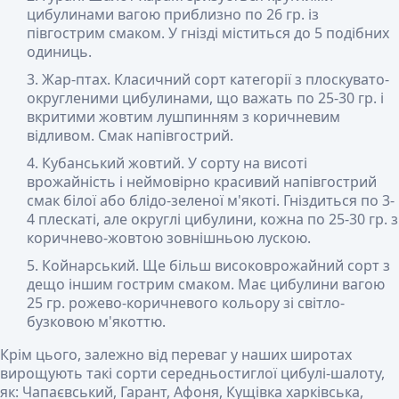
цибулинами вагою приблизно по 26 гр. із
півгострим смаком. У гнізді міститься до 5 подібних
одиниць.
Жар
-птах. Класичний сорт категорії з плоскувато-
округленими цибулинами, що важать по 25-30 гр. і
вкритими жовтим лушпинням з коричневим
відливом. Смак напівгострий.
Кубанський жовтий
. У сорту на висоті
врожайність і неймовірно красивий напівгострий
смак білої або блідо-зеленої м'якоті. Гніздиться по 3-
4 плескаті, але округлі цибулини, кожна по 25-30 гр. з
коричнево-жовтою зовнішньою лускою.
Койнарський
. Ще більш високоврожайний сорт з
дещо іншим гострим смаком. Має цибулини вагою
25 гр. рожево-коричневого кольору зі світло-
бузковою м'якоттю.
Крім цього, залежно від переваг у наших широтах
вирощують такі сорти середньостиглої цибулі-шалоту,
як: Чапаєвський, Гарант, Афоня, Кущівка харківська,