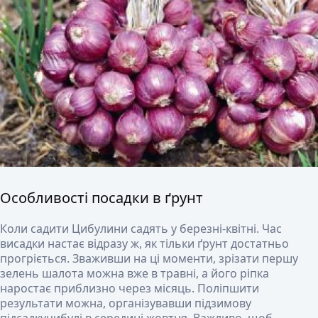
Особливості посадки в ґрунт
Коли садити
Цибулини садять у березні-квітні. Час
висадки настає відразу ж, як тільки ґрунт достатньо
прогріється. Зваживши на ці моменти, зрізати першу
зелень шалота можна вже в травні, а його ріпка
наростає приблизно через місяць. Поліпшити
результати можна, організувавши підзимову