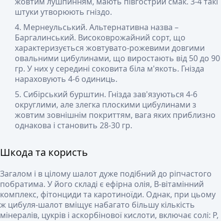
жовтим лушпинням, мають півгострий смак. 3-4 такі
штуки утворюють гніздо.
Мернеульський
. Альтернативна назва –
Баргалинський. Високоврожайний сорт, що
характеризується жовтувато-рожевими довгими
овальними цибулинами, що виростають від 50 до 90
гр. У них у середині соковита біла м'якоть. Гнізда
нараховують 4-6 одиниць.
Сибірський бурштин
. Гнізда зав'язуються 4-6
округлими, але злегка плоскими цибулинами з
жовтим зовнішнім покриттям, вага яких приблизно
однакова і становить 28-30 гр.
Шкода та користь
Загалом і в цілому шалот дуже подібний до ріпчастого
побратима. У його складі є ефірна олія, B-вітамінний
комплекс, фітонциди та каротиноїди. Однак, при цьому
ж цибуля-шалот вміщує набагато більшу кількість
мінералів, цукрів і аскорбінової кислоти, включає солі: P,