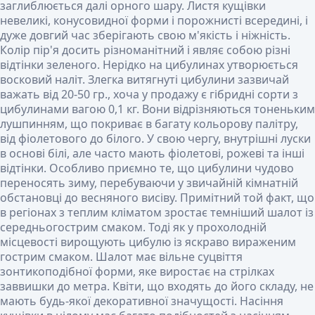
заглиблюється далі орного шару. Листя кущівки
невеликі, конусовидної форми і порожнисті всередині, і
дуже довгий час зберігають свою м'якість і ніжність.
Колір пір'я досить різноманітний і являє собою різні
відтінки зеленого. Нерідко на цибулинах утворюється
восковий наліт. Злегка витягнуті цибулини зазвичай
важать від 20-50 гр., хоча у продажу є гібридні сорти з
цибулинами вагою 0,1 кг. Вони відрізняються тоненьким
лушпинням, що покриває в багату кольорову палітру,
від фіолетового до білого. У свою чергу, внутрішні луски
в основі білі, але часто мають фіолетові, рожеві та інші
відтінки. Особливо приємно те, що цибулини чудово
переносять зиму, перебуваючи у звичайній кімнатній
обстановці до весняного висіву. Примітний той факт, що
в регіонах з теплим кліматом зростає темніший шалот із
середньогострим смаком. Тоді як у прохолодній
місцевості вирощують цибулю із яскраво вираженим
гострим смаком. Шалот має вільне суцвіття
зонтикоподібної форми, яке виростає на стрілках
заввишки до метра. Квіти, що входять до його складу, не
мають будь-якої декоративної значущості. Насіння