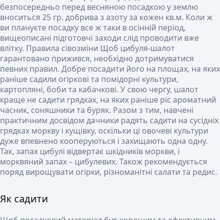
безпосередньо перед весняною посадкою у землю
вноситься 25 гр. добрива з азоту за кожен кв.м. Коли ж
ви плануєте посадку все ж таки в осінній період,
вищеописані підготовчі заходи слід проводити вже
влітку.
Правила сівозміни
Щоб цибуля-шалот
гарантовано прижився, необхідно дотримуватися
певних правил. Добре посадити його на площах, на яких
раніше садили огіркові та помідорні культури,
картопляні, боби та кабачкові. У свою чергу, шалот
краще не садити грядках, на яких раніше ріс ароматний
часник, соняшники та буряк. Разом з тим, навчені
практичним досвідом дачники радять садити на сусідніх
грядках моркву і кущівку, оскільки ці овочеві культури
дуже впевнено кооперуються і захищають одна одну.
Так, запах цибулі відвертає шкідників моркви, і
морквяний запах – цибулевих. Також рекомендується
поряд вирощувати огірки, різноманітні салати та редис.
Як садити