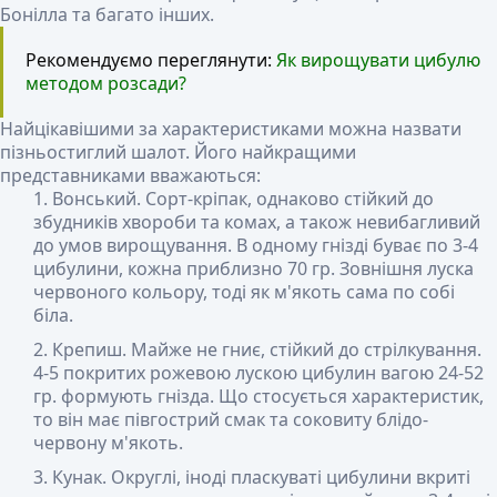
Бонілла та багато інших.
Рекомендуємо переглянути:
Як вирощувати цибулю
методом розсади?
Найцікавішими за характеристиками можна назвати
пізньостиглий шалот. Його найкращими
представниками вважаються:
Вонський
. Сорт-кріпак, однаково стійкий до
збудників хвороби та комах, а також невибагливий
до умов вирощування. В одному гнізді буває по 3-4
цибулини, кожна приблизно 70 гр. Зовнішня луска
червоного кольору, тоді як м'якоть сама по собі
біла.
Крепиш
. Майже не гниє, стійкий до стрілкування.
4-5 покритих рожевою лускою цибулин вагою 24-52
гр. формують гнізда. Що стосується характеристик,
то він має півгострий смак та соковиту блідо-
червону м'якоть.
Кунак
. Округлі, іноді пласкуваті цибулини вкриті