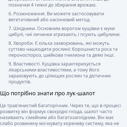
позначки 4 тижні до збирання врожаю.
Розмноження
. Ви можете застосовувати
вегетативний або насіннєвий метод.
Шкідники
. Основним ворогом кущівки є мухи
цибулі, чиї личинки згризають і псують цибулини.
Хвороби
. Є кілька захворювань, які можуть
суттєво нашкодити рослині: борошниста роса та
пероноспороз, шийкова гнилизна та деякі інші.
Властивості
. Кущівка характеризується
лікарськими властивостями, а тому його
зараховують до цілющих рослин та дієтичних
продуктів.
Що потрібно знати про лук-шалот
Це трав'янистий багаторічник. Через те, що в процесі
розвитку він формує своєрідні гнізда, шалот часто
називають сімейним або багатозаплідним. Він має
слабо розвинену мочкувату кореневу систему, яка не