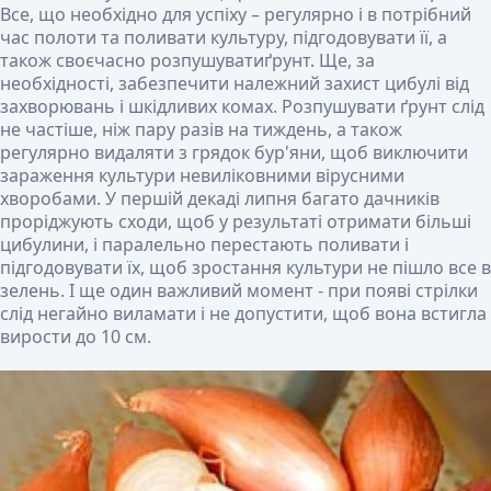
Все, що необхідно для успіху – регулярно і в потрібний
час полоти та поливати культуру, підгодовувати її, а
також своєчасно розпушуватиґрунт. Ще, за
необхідності, забезпечити належний захист цибулі від
захворювань і шкідливих комах. Розпушувати ґрунт слід
не частіше, ніж пару разів на тиждень, а також
регулярно видаляти з грядок бур'яни, щоб виключити
зараження культури невиліковними вірусними
хворобами. У першій декаді липня багато дачників
проріджують сходи, щоб у результаті отримати більші
цибулини, і паралельно перестають поливати і
підгодовувати їх, щоб зростання культури не пішло все в
зелень. І ще один важливий момент - при появі стрілки
слід негайно виламати і не допустити, щоб вона встигла
вирости до 10 см.