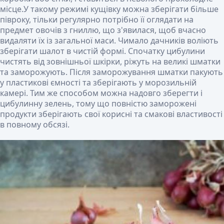
місце.У такому режимі кущівку можна зберігати більше
півроку, тільки регулярно потрібно її оглядати на
предмет овочів з гниллю, що з'явилася, щоб вчасно
видаляти їх із загальної маси. Чимало дачників воліють
зберігати шалот в чистій формі. Спочатку цибулини
чистять від зовнішньої шкірки, ріжуть на великі шматки
та заморожують. Після заморожування шматки пакують
у пластикові ємності та зберігають у морозильній
камері. Тим же способом можна надовго зберегти і
цибулинну зелень, тому що повністю заморожені
продукти зберігають свої корисні та смакові властивості
в повному обсязі.