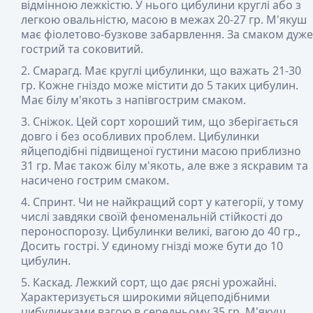
відмінною лежкістю. У нього цибулини круглі або з
легкою овальністю, масою в межах 20-27 гр. М'якуш
має фіолетово-бузкове забарвлення. За смаком дуже
гострий та соковитий.
Смарагд
. Має круглі цибулинки, що важать 21-30
гр. Кожне гніздо може містити до 5 таких цибулин.
Має білу м'якоть з напівгострим смаком.
Сніжок
. Цей сорт хороший тим, що зберігається
довго і без особливих проблем. Цибулинки
яйцеподібні підвищеної густини масою приблизно
31 гр. Має також білу м'якоть, але вже з яскравим та
насичено гострим смаком.
Спринт
. Чи не найкращий сорт у категорії, у тому
числі завдяки своїй феноменальній стійкості до
пероноспорозу. Цибулинки великі, вагою до 40 гр.,
Досить гострі. У єдиному гнізді може бути до 10
цибулин.
Каскад
. Лежкий сорт, що дає рясні урожайні.
Характеризується широкими яйцеподібними
цибулинками вагою в середньому 35 гр. М'якуш