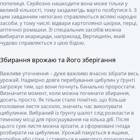
попелиця. Серйозно нашкодити вона може тільки у
великій кількості, тому заздалегідь варто позбутися її. З
цим завданням непогано справляються всілякі народні
засоби, у тому числі: відвари картопляної шкірки, перці,
аптечної ромашки. Зі спеціальних засобів можна
вибирати акарициди, наприклад, Вертицилін, який
чудово справляється з цією бідою.
Збирання врожаю та його зберігання
Важливе уточнення – дуже важливо вчасно зібрати весь
урожай. Надмірно довге перебування цибулин у ґрунті
загрожує тим, що вони почнуть банально проростати.
Визначити момент, коли можна починати збирання,
досить просто. Як тільки стало помітно, що більше
половини листя засохло, значить час викопувати
цибулинки. Вибраний із ґрунту шалот слід розкласти в
темному місці для просушування на кілька діб. Після
цього сухе листя можна зрізати, а сформовані гнізда
розбирати на цибулини. Урожай пакується в ящики,
коробки або сітки, і ставиться в неволого прохолодне