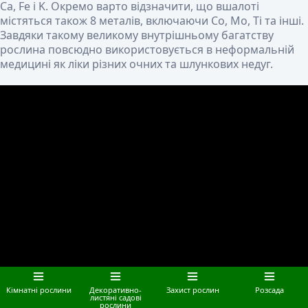
Ca, Fe і K. Окремо варто відзначити, що вшалоті
містяться також 8 металів, включаючи Co, Mo, Ti та інші.
Завдяки такому великому внутрішньому багатству
рослина повсюдно використовується в неформальній
медицині як ліки різних очних та шлункових недуг.
Кімнатні рослини
Декоративно-
Захист рослин
Розсада
листяні садові
рослини