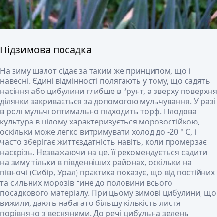
Підзимова посадка
На зиму шалот сідає за таким же принципом, що і
навесні. Єдині відмінності полягають у тому, що садять
насіння або цибулини глибше в ґрунт, а зверху поверхня
ділянки закривається за допомогою мульчування. У разі
в ролі мульчі оптимально підходить торф. Плодова
культура в цілому характеризується морозостійкою,
оскільки може легко витримувати холод до -20 ° С, і
часто зберігає життєздатність навіть, коли промерзає
наскрізь. Незважаючи на це, її рекомендується садити
на зиму тільки в південніших районах, оскільки на
півночі (Сибір, Урал) практика показує, що від постійних
та сильних морозів гине до половини всього
посадкового матеріалу. При цьому зимові цибулини, що
вижили, дають набагато більшу кількість листя
порівняно з весняними. До речі цибульна зелень