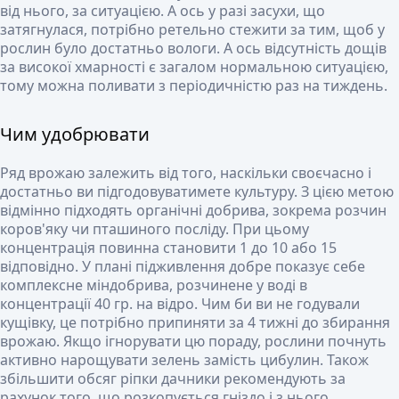
від нього, за ситуацією. А ось у разі засухи, що
затягнулася, потрібно ретельно стежити за тим, щоб у
рослин було достатньо вологи. А ось відсутність дощів
за високої хмарності є загалом нормальною ситуацією,
тому можна поливати з періодичністю раз на тиждень.
Чим удобрювати
Ряд врожаю залежить від того, наскільки своєчасно і
достатньо ви підгодовуватимете культуру. З цією метою
відмінно підходять органічні добрива, зокрема розчин
коров'яку чи пташиного посліду. При цьому
концентрація повинна становити 1 до 10 або 15
відповідно. У плані підживлення добре показує себе
комплексне міндобрива, розчинене у воді в
концентрації 40 гр. на відро. Чим би ви не годували
кущівку, це потрібно припиняти за 4 тижні до збирання
врожаю. Якщо ігнорувати цю пораду, рослини почнуть
активно нарощувати зелень замість цибулин. Також
збільшити обсяг ріпки дачники рекомендують за
рахунок того, що розкопується гніздо і з нього