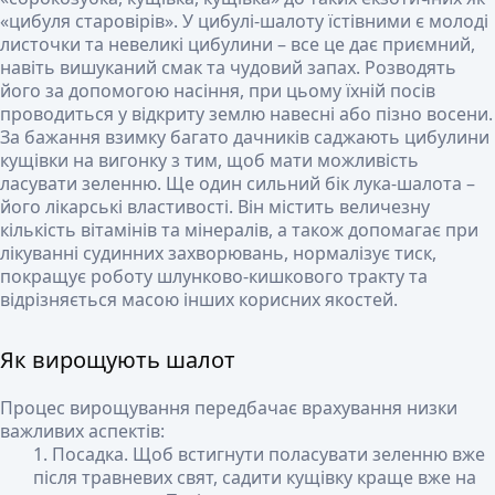
«цибуля старовірів». У цибулі-шалоту їстівними є молоді
листочки та невеликі цибулини – все це дає приємний,
навіть вишуканий смак та чудовий запах. Розводять
його за допомогою насіння, при цьому їхній посів
проводиться у відкриту землю навесні або пізно восени.
За бажання взимку багато дачників саджають цибулини
кущівки на вигонку з тим, щоб мати можливість
ласувати зеленню. Ще один сильний бік лука-шалота –
його лікарські властивості. Він містить величезну
кількість вітамінів та мінералів, а також допомагає при
лікуванні судинних захворювань, нормалізує тиск,
покращує роботу шлунково-кишкового тракту та
відрізняється масою інших корисних якостей.
Як вирощують шалот
Процес вирощування передбачає врахування низки
важливих аспектів:
Посадка
. Щоб встигнути поласувати зеленню вже
після травневих свят, садити кущівку краще вже на