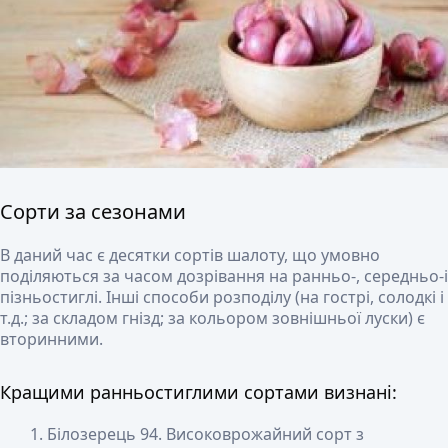
Сорти за сезонами
В даний час є десятки сортів шалоту, що умовно
поділяються за часом дозрівання на ранньо-, середньо-і
пізньостиглі. Інші способи розподілу (на гострі, солодкі і
т.д.; за складом гнізд; за кольором зовнішньої луски) є
вторинними.
Кращими ранньостиглими сортами визнані:
Білозерець 94
. Високоврожайний сорт з