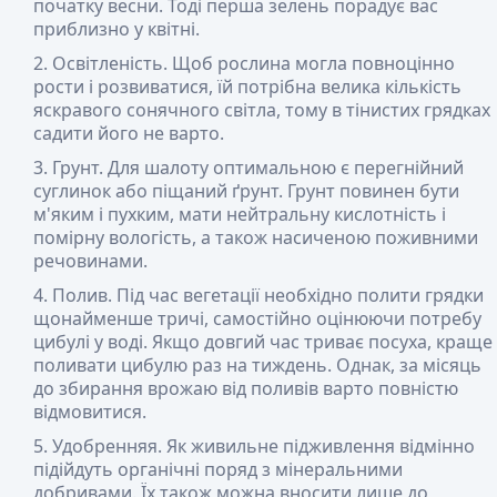
початку весни. Тоді перша зелень порадує вас
приблизно у квітні.
Освітленість
. Щоб рослина могла повноцінно
рости і розвиватися, їй потрібна велика кількість
яскравого сонячного світла, тому в тінистих грядках
садити його не варто.
Грунт
. Для шалоту оптимальною є перегнійний
суглинок або піщаний ґрунт. Грунт повинен бути
м'яким і пухким, мати нейтральну кислотність і
помірну вологість, а також насиченою поживними
речовинами.
Полив
. Під час вегетації необхідно полити грядки
щонайменше тричі, самостійно оцінюючи потребу
цибулі у воді. Якщо довгий час триває посуха, краще
поливати цибулю раз на тиждень. Однак, за місяць
до збирання врожаю від поливів варто повністю
відмовитися.
Удобрення
я. Як живильне підживлення відмінно
підійдуть органічні поряд з мінеральними
добривами. Їх також можна вносити лише до