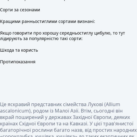
Сорти за сезонами
Кращими ранньостиглими сортами визнані:
Якщо говорити про хорошу середньостиглу цибулю, то тут
лідирують за популярністю такі сорти:
Шкода та користь
Протипоказання
Це яскравий представник сімейства Лукові (Allium
ascalonicum), родом із Малої Азії. Втім, сьогодні він
вкрай поширений у державах Західної Європи, деяких
країнах Східної Європи та на Кавказі. У цієї трав'янистої
багаторічної рослини багато назв, від простих народних
«сорокозубка, кущівка, кущівка» до таких екзотичних як