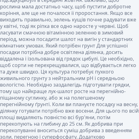
підсадкуцибулі в середині жовтня. Важливо, щоб
рослина мала достатньо часу, щоб пустити добротне
коріння, але ще не почалося її проростання. Якщо все
виходить правильно, зелень кущів почне радувати вже
у квітні, тоді як ріпка все одно наросте у червні. Щоб
ласувати смачною вітамінною зеленню в зимовий
період, можна посадити шалот на вигін у стандартних
кімнатних умовах.
Який потрібен грунт
Для успішної
посадки потрібна добре освітлена ділянка, досить
віддалена і ізольована від грядок цибулі. Це необхідно,
щоб сорти не перехрещувалися, що відбувається легко
та дуже швидко. Ця культура потребує пухкого
живильного грунту з нейтральним pH і середньою
вологістю. Необхідно заздалегідь підготувати грядки,
тому що найкраще лук-шалот росте на перегнійно-
піщаному суглинку, або ж на полегшеному
перегнійному ґрунті. Коли ви плануєте посадку на весну,
ділянку готувати потрібно вже восени. Для цього по всій
площі видаляють повністю всі бур'яни, потім
перекопують на глибину до 25 см. Як добрива при
перекопуванні вноситься суміш добрива з введенням
золи, перегною і суперфосфату. Додатково