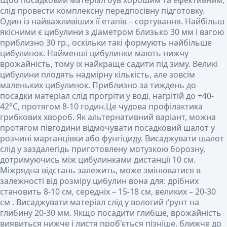
Щоб посадковий матеріал був хорошим та ефективним,
слід провести комплексну передпосівну підготовку.
Один із найважливіших її етапів – сортування. Найбільш
якісними є цибулини з діаметром близько 30 мм і вагою
приблизно 30 гр., оскільки такі формують найбільше
цибулинок. Найменші цибулинки мають нижчу
врожайність, тому їх найкраще садити під зиму. Великі
цибулини плодять надмірну кількість, але зовсім
маленьких цибулинок. Приблизно за тиждень до
посадки матеріал слід прогріти у воді, нагрітій до +40-
42°С, протягом 8-10 годин.Це чудова профілактика
грибкових хвороб. Як альтернативний варіант, можна
протягом півгодини відмочувати посадковий шалот у
розчині марганцівки або фунгіциду. Висаджувати шалот
слід у заздалегідь приготовлену мотузкою борозну,
дотримуючись між цибулинками дистанції 10 см.
Міжрядна відстань залежить, може змінюватися в
залежності від розміру цибулин вона для: дрібних
становить 8-10 см, середніх – 15-18 см, великих – 20-30
см . Висаджувати матеріал слід у вологий ґрунт на
глибину 20-30 мм. Якщо посадити глибше, врожайність
виявиться нижче і листя проб'ється пізніше, ближче до