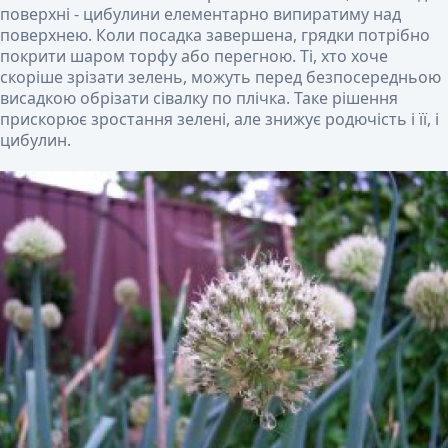
поверхні - цибулини елементарно випиратиму над
поверхнею. Коли посадка завершена, грядки потрібно
покрити шаром торфу або перегною. Ті, хто хоче
скоріше зрізати зелень, можуть перед безпосередньою
висадкою обрізати сівалку по плічка. Таке рішення
прискорює зростання зелені, але знижує родючість і її, і
цибулин.