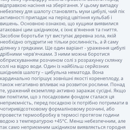
відправкою насіння на зберігання. У цьому випадку
небезпеку для шалоту становлять мухи цибулі, чий пік
активності припадає на період цвітіння кульбаб і
вишень. Основною ознакою, що кущики виявилися
атаковані цим шкідником, є їхнє в'янення та гниття.
Засобом боротьби тут виступає деревна зола, якій
необхідно опудрити не тільки рослинність, а й саму
ділянку з грядками. Ще один варіант - ураження цибулі
дрібними черв'ячками. З ними можна боротися
обприскуванням розчином солі з розрахунку склянку
солі на відро води. Один із найбільш серйозних
шкідників шалоту – цибульна нематода. Вона
кардинально погіршує зовнішні якості коренеплоду, а
також негативно впливає на розвиток рослини. Понад
те, уражений екземпляр активно заражає сусідні. Якщо
ви помітили, що з посадковим фондом сталася ця
неприємність, перед посадкою їх потрібно потримати в
чотиривідсотковому формаліновому розчині, або
провести термообробку в термосі протягом години
водою з температурою +45°С. Менш небезпечним, але
так само неприємним шкідником виявляється городня