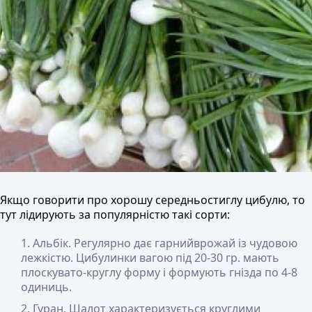
Якщо говорити про хорошу середньостиглу цибулю, то
тут лідирують за популярністю такі сорти:
Альбік
. Регулярно дає гарнийврожай із чудовою
лежкістю. Цибулинки вагою під 20-30 гр. мають
плоскувато-круглу форму і формують гнізда по 4-8
одиниць.
Гуран
. Шалот характеризується круглими