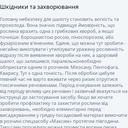
Шкідники та захворювання
Головну небезпеку для шалоту становить вогкість та
прохолода. Вона значно підвищує ймовірність, що
рослина вразить одна з грибкових хвороб, а якщо
точніше: борошнистою росою, піноспорозом, або
фузаріозним в'яненням. Єдине, що можна тут зробити -
негайно викопувати і утилізувати уражену рослинність
відразу після виявлення хвороби на них, а здоровий
шалот, що залишився, паралельнонеобхідно
обприскати одним із розчинів: Мікосану, Пентофага,
Кварису. Тут є одна тонкість. Після обробки цибуля
певний час не варто вживати через ризик отруїтися
токсичними речовинами. Період очікування залежить
від періоду впливу цих речовин і зазвичай вказується на
інструкції до застосування засобу. Якщо ви хочете
зробити профілактику та захистити рослини від
захворювань, необхідно елементарно перед
висаджуванням у грядку посадковий матеріал вимочити
в розчині спецзасобу «Максим» протягом півгодини.
Таку саму процедуру можна провести восени перед