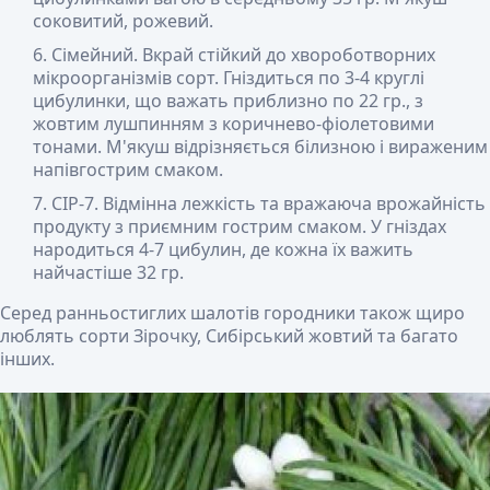
соковитий, рожевий.
Сімейний
. Вкрай стійкий до хвороботворних
мікроорганізмів сорт. Гніздиться по 3-4 круглі
цибулинки, що важать приблизно по 22 гр., з
жовтим лушпинням з коричнево-фіолетовими
тонами. М'якуш відрізняється білизною і вираженим
напівгострим смаком.
СІР-7
. Відмінна лежкість та вражаюча врожайність
продукту з приємним гострим смаком. У гніздах
народиться 4-7 цибулин, де кожна їх важить
найчастіше 32 гр.
Серед ранньостиглих шалотів городники також щиро
люблять сорти Зірочку, Сибірський жовтий та багато
інших.