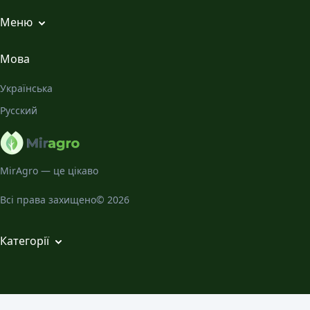
Меню
Всі статті
Мова
Місячний Календар
Українська
Галерея
Русский
Про нас
MirAgro — це цікаво
Всі права захищено© 2026
Категорії
Кімнатні рослини
Декоративно-листяні садові рослини