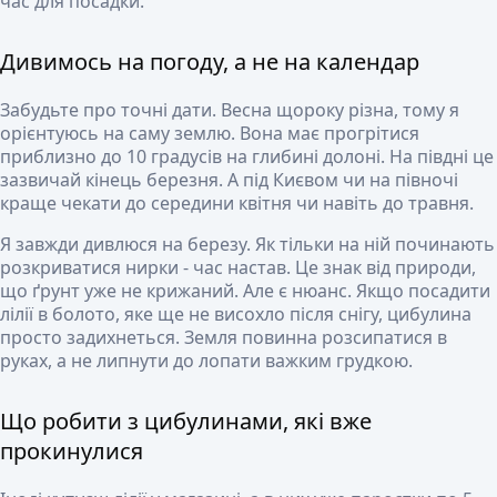
час для посадки.
Дивимось на погоду, а не на календар
Забудьте про точні дати. Весна щороку різна, тому я
орієнтуюсь на саму землю. Вона має прогрітися
приблизно до 10 градусів на глибині долоні. На півдні це
зазвичай кінець березня. А під Києвом чи на півночі
краще чекати до середини квітня чи навіть до травня.
Я завжди дивлюся на березу. Як тільки на ній починають
розкриватися нирки - час настав. Це знак від природи,
що ґрунт уже не крижаний. Але є нюанс. Якщо посадити
лілії в болото, яке ще не висохло після снігу, цибулина
просто задихнеться. Земля повинна розсипатися в
руках, а не липнути до лопати важким грудкою.
Що робити з цибулинами, які вже
прокинулися