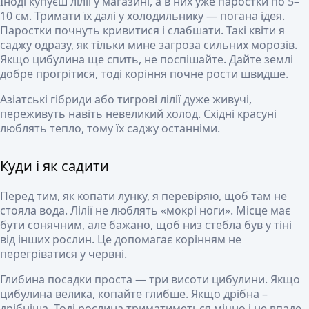
Іноді купуєш лілії у магазині, а в них уже паростки по 5–
10 см. Тримати їх далі у холодильнику — погана ідея.
Паростки почнуть кривитися і слабшати. Такі квіти я
саджу одразу, як тільки мине загроза сильних морозів.
Якщо цибулина ще спить, не поспішайте. Дайте землі
добре прогрітися, тоді коріння почне рости швидше.
Азіатські гібриди або тигрові лілії дуже живучі,
переживуть навіть невеликий холод. Східні красуні
люблять тепло, тому їх саджу останніми.
Куди і як садити
Перед тим, як копати лунку, я перевіряю, щоб там не
стояла вода. Лілії не люблять «мокрі ноги». Місце має
бути сонячним, але бажано, щоб низ стебла був у тіні
від інших рослин. Це допомагає корінням не
перегріватися у червні.
Глибина посадки проста — три висоти цибулини. Якщо
цибулина велика, копайте глибше. Якщо дрібна –
дрібніша. Тоді рослина триматиметься міцно і не впаде