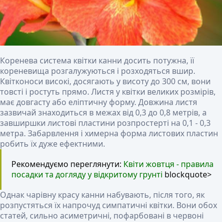
Коренева система квітки канни досить потужна, її
кореневища розгалужуються і розходяться вшир.
Квітконоси високі, досягають у висоту до 300 см, вони
товсті і ростуть прямо. Листя у квітки великих розмірів,
має довгасту або еліптичну форму. Довжина листя
зазвичай знаходиться в межах від 0,3 до 0,8 метрів, а
завширшки листові пластини розпростерті на 0,1 - 0,3
метра. Забарвлення і химерна форма листових пластин
робить їх дуже ефектними.
Рекомендуємо переглянути:
Квіти жовтця - правила
посадки та догляду у відкритому грунті
blockquote>
Однак чарівну красу канни набувають, після того, як
розпустяться їх напрочуд симпатичні квітки. Вони обох
статей, сильно асиметричні, пофарбовані в червоні