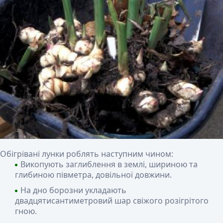
Обігрівані лунки роблять наступним чином:
Викопують заглиблення в землі, шириною та
глибиною півметра, довільної довжини.
На дно борозни укладають
двадцятисантиметровий шар свіжого розігрітого
гною.