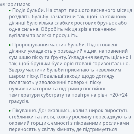
алгоритмом:
Поділ бульби. На старті першого весняного місяця
розділіть бульбу на частини так, щоб на кожному
ділянці було кілька слабких ростових бруньок або
одна сильна. Обробіть місця зрізів товченим
вугіллям та злегка просушіть.
Пророщування частин бульби. Підготовлені
ділянки укладають у розсадний ящик, наповнений
сумішшю піску та ґрунту. Укладання ведуть щільно і
так, щоб бруньки були орієнтовані горизонтально.
Зверху частини бульби присипають невеликим
шаром піску. Подальші заходи щодо догляду
полягають у зволоженні поверхні піску
пульверизатором та підтримці постійної
температури субстрату та повітря на рівні +20-+24
градусів.
Пікування. Дочекавшись, коли з нирок виростуть
стеблинки та листя, кожну рослину пересаджують в
окремий горщик. ємності з пікованими рослинами
переносять у світлу кімнату, де підтримується