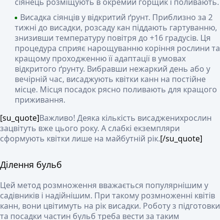
сіянець розміщують в окремий горщик і поливають.
Висадка сіянців у відкритий ґрунт. Приблизно за 2
тижні до висадки, розсаду кан піддають гартуванню,
знизивши температуру повітря до +16 градусів. Ця
процедура сприяє нарощуванню коріння рослини та
кращому проходженню її адаптації в умовах
відкритого ґрунту. Вибравши нежаркий день або у
вечірній час, висаджують квітки канн на постійне
місце. Місця посадок рясно поливають для кращого
приживання.
[su_quote]
Важливо!
Деяка кількість висадженихрослин
зацвітуть вже цього року. А слабкі екземпляри
сформують квітки лише на майбутній рік.
[/su_quote]
Ділення бульб
Цей метод розмноження вважається популярнішим у
садівників і надійнішим. При такому розмноженні квітів
канн, вони цвітимуть на рік висадки. Роботу з підготовки
та посадки частин бульб треба вести за таким