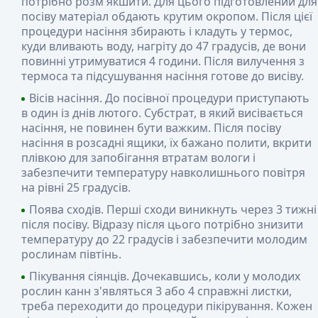
потрібно розм'якшити. Для цього підготовлений для
посіву матеріал обдають крутим окропом. Після цієї
процедури насіння збирають і кладуть у термос,
куди вливають воду, нагріту до 47 градусів, де вони
повинні утримуватися 4 години. Після вилучення з
термоса та підсушування насіння готове до висіву.
Вісів насіння. До посівної процедури приступають
в один із днів лютого. Субстрат, в який висівається
насіння, не повинен бути важким. Після посіву
насіння в розсадні ящики, їх бажано полити, вкрити
плівкою для запобігання втратам вологи і
забезпечити температуру навколишнього повітря
на рівні 25 градусів.
Поява сходів. Перші сходи виникнуть через 3 тижні
після посіву. Відразу після цього потрібно знизити
температуру до 22 градусів і забезпечити молодим
рослинам півтінь.
Пікування сіянців. Дочекавшись, коли у молодих
рослин канн з'являться 3 або 4 справжні листки,
треба переходити до процедури пікірування. Кожен