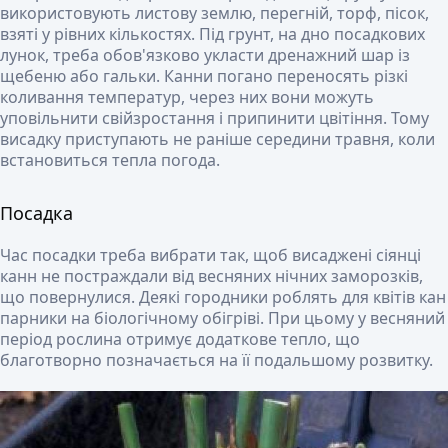
використовують листову землю, перегній, торф, пісок,
взяті у рівних кількостях. Під грунт, на дно посадкових
лунок, треба обов'язково укласти дренажний шар із
щебеню або гальки. Канни погано переносять різкі
коливання температур, через них вони можуть
уповільнити свійзростання і припинити цвітіння. Тому
висадку приступають не раніше середини травня, коли
встановиться тепла погода.
Посадка
Час посадки треба вибрати так, щоб висаджені сіянці
канн не постраждали від весняних нічних заморозків,
що повернулися. Деякі городники роблять для квітів кан
парники на біологічному обігріві. При цьому у весняний
період рослина отримує додаткове тепло, що
благотворно позначається на її подальшому розвитку.