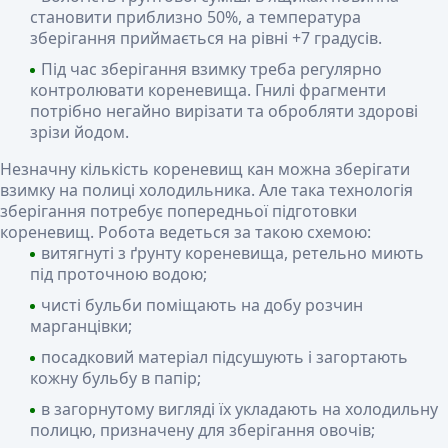
становити приблизно 50%, а температура
зберігання приймається на рівні +7 градусів.
Під час зберігання взимку треба регулярно
контролювати кореневища. Гнилі фрагменти
потрібно негайно вирізати та обробляти здорові
зрізи йодом.
Незначну кількість кореневищ кан можна зберігати
взимку на полиці холодильника. Але така технологія
зберігання потребує попередньої підготовки
кореневищ. Робота ведеться за такою схемою:
витягнуті з ґрунту кореневища, ретельно миють
під проточною водою;
чисті бульби поміщають на добу розчин
марганцівки;
посадковий матеріал підсушують і загортають
кожну бульбу в папір;
в загорнутому вигляді їх укладають на холодильну
полицю, призначену для зберігання овочів;