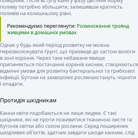
помірним. Після вступу канн у фазу цвітіння норму
поливу потрібно збільшити, залишивши кратність
поливів на колишньому рівні.
Рекомендуємо переглянути:
Розмноження троянд
живцями в домашніх умовах
Однак у будь-який період розвитку не можна
перезволожувати ґрунт, що призведе до застою вологи
в зоні коріння. Через таке небажане явище
припиняється постачання коренів киснем, створюються
відмінні умови для розвитку бактеріальної та грибкової
інфекції. Бутони на захворілих рослинахстануть чорніти
і опадати.
Протидія шкідникам
Канни квіти подобаються не лише людям. Є такі
шкідники, які не проти поживитися тканиною листя та
бутонів квітки або соком рослини. Серед поширених
шкідливих об'єктів, здатних завдати шкоди каннам, слід