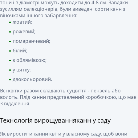
тони і в діаметрі можуть доходити до 4-8 см. Завдяки
зусиллям селекціонерів, були виведені сорти канн з
віночками іншого забарвлення:
жовтий;
рожевий;
помаранчевий;
білий;
з облямівкою;
у цятку;
двокольоровий.
Всі квітки разом складають суцвіття - пензель або
волоть. Плід канни представлений коробочкою, що має
3 відділення.
Технологія вирощуванняканн у саду
Як виростити канни квіти у власному саду, щоб вони