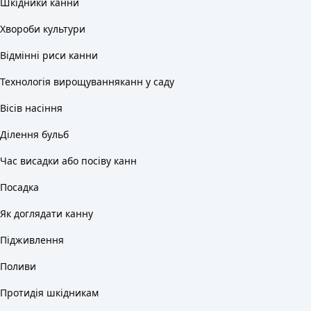
Шкідники канни
Хвороби культури
Відмінні риси канни
Технологія вирощуванняканн у саду
Вісів насіння
Ділення бульб
Час висадки або посіву канн
Посадка
Як доглядати канну
Підживлення
Поливи
Протидія шкідникам