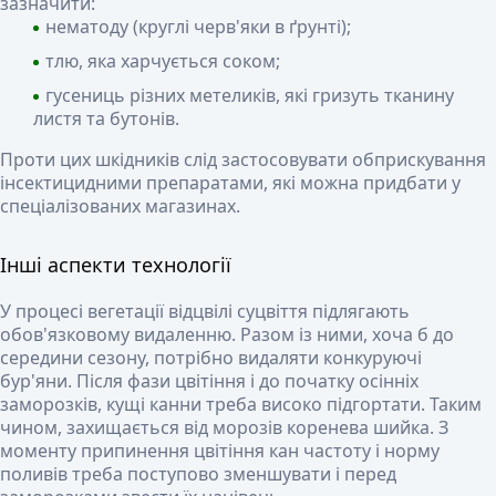
зазначити:
нематоду (круглі черв'яки в ґрунті);
тлю, яка харчується соком;
гусениць різних метеликів, які гризуть тканину
листя та бутонів.
Проти цих шкідників слід застосовувати обприскування
інсектицидними препаратами, які можна придбати у
спеціалізованих магазинах.
Інші аспекти технології
У процесі вегетації відцвілі суцвіття підлягають
обов'язковому видаленню. Разом із ними, хоча б до
середини сезону, потрібно видаляти конкуруючі
бур'яни. Після фази цвітіння і до початку осінніх
заморозків, кущі канни треба високо підгортати. Таким
чином, захищається від морозів коренева шийка. З
моменту припинення цвітіння кан частоту і норму
поливів треба поступово зменшувати і перед