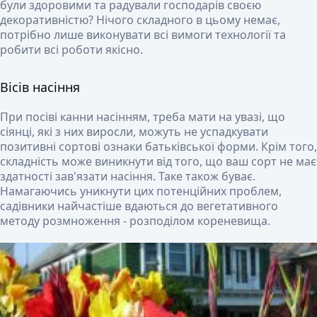
були здоровими та радували господарів своєю
декоративністю? Нічого складного в цьому немає,
потрібно лише виконувати всі вимоги технології та
робити всі роботи якісно.
Вісів насіння
При посіві канни насінням, треба мати на увазі, що
сіянці, які з них виросли, можуть не успадкувати
позитивні сортові ознаки батьківської форми. Крім того,
складність може виникнути від того, що ваш сорт не має
здатності зав'язати насіння. Таке також буває.
Намагаючись уникнути цих потенційних проблем,
садівники найчастіше вдаються до вегетативного
методу розмноження - розподілом кореневища.