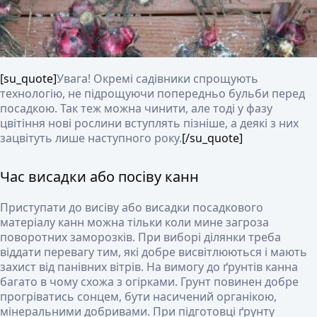
[su_quote]
Увага!
Окремі садівники спрощують
технологію, не підрощуючи попередньо бульби перед
посадкою. Так теж можна чинити, але тоді у фазу
цвітіння нові рослини вступлять пізніше, а деякі з них
зацвітуть лише наступного року.
[/su_quote]
Час висадки або посіву канн
Приступати до висіву або висадки посадкового
матеріалу канн можна тільки коли мине загроза
поворотних заморозків. При виборі ділянки треба
віддати перевагу тим, які добре висвітлюються і мають
захист від панівних вітрів. На вимогу до ґрунтів канна
багато в чому схожа з огірками. Грунт повинен добре
прогріватись сонцем, бути насичений органікою,
мінеральними добривами. При підготовці ґрунту