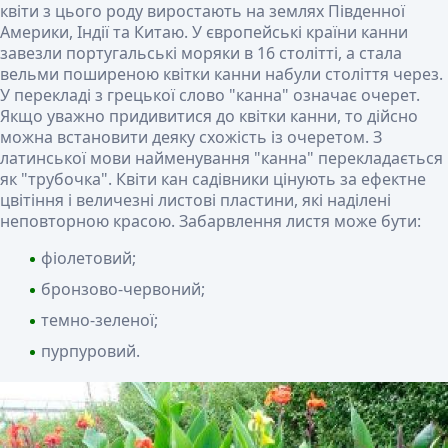
квіти з цього роду виростають на землях Південної
Америки, Індії та Китаю. У європейські країни канни
завезли португальські моряки в 16 столітті, а стала
вельми поширеною квітки канни набули століття через.
У перекладі з грецької слово "канна" означає очерет.
Якщо уважно придивитися до квітки канни, то дійсно
можна встановити деяку схожість із очеретом. З
латинської мови найменування "канна" перекладається
як "трубочка". Квіти кан садівники цінують за ефектне
цвітіння і величезні листові пластини, які наділені
неповторною красою. Забарвлення листя може бути:
фіолетовий;
бронзово-червоний;
темно-зеленої;
пурпуровий.