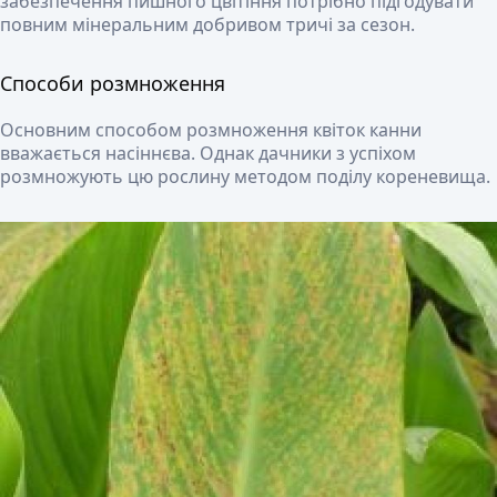
забезпечення пишного цвітіння потрібно підгодувати
повним мінеральним добривом тричі за сезон.
Способи розмноження
Основним способом розмноження квіток канни
вважається насіннєва. Однак дачники з успіхом
розмножують цю рослину методом поділу кореневища.