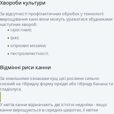
Хвороби культури
За відсутності профілактичних обробок у технології
вирощування канн вони можуть уражатися збудниками
наступних хвороб:
сірої гнилі;
іржі;
огіркової мозаїки;
пестролепестності.
Відмінні риси канни
За зовнішніми ознаками кущ цієї рослини сильно
схожий на гібридну форму орхідеї або гібриду банана та
гладіолуса.
У квітів канни відзначають дві істотні недоліки - якщо
канни вирощуються в середніх широтах, її квітки