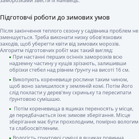
заморозками звести їх нанівець.
Підготовчі роботи до зимових умов
Після закінчення теплого сезону у садівника проблем не
зменшується. Треба виконати низку обов'язкових
заходів, щоб уберегти квіти від зимових морозів.
Алгоритм підготовчих робіт має такий вигляд:
При настанні перших осінніх заморозків всю
надземну частину у кущів зрізають, залишивши
обрізки стебел над рівнем ґрунту на висоті 16 см.
Викопують кореневище рослини таким чином,
щоб воно залишилося у земляній комі. Потім його
слід покласти у дерев'яну скриньку та пересипати
ґрунтовою сумішшю.
Потім кореневища в ящиках переносять у місце,
де передбачається їхнє зимове зберігання. Місце
зберігання має бути прохолодним, помірно вологим
та слабоосвітленим.
Вологість грунтової суміші в ящиках повинна