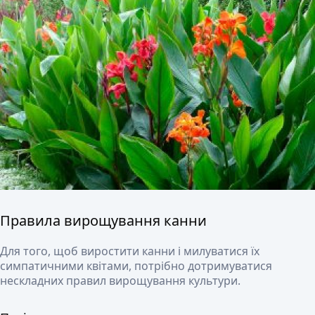
Правила вирощування канни
Для того, щоб виростити канни і милуватися їх
симпатичними квітами, потрібно дотримуватися
нескладних правил вирощування культури.