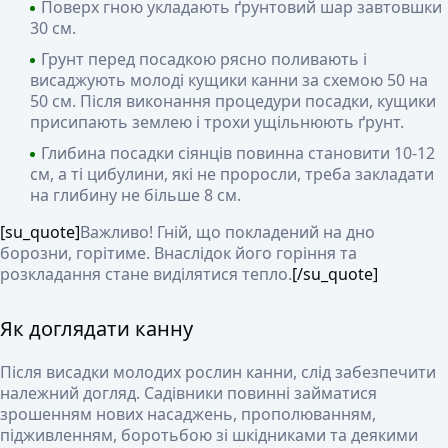
Поверх гною укладають ґрунтовий шар завтовшки
30 см.
Грунт перед посадкою рясно поливають і
висаджують молоді кущики канни за схемою 50 на
50 см. Після виконання процедури посадки, кущики
присипають землею і трохи ущільнюють ґрунт.
Глибина посадки сіянців повинна становити 10-12
см, а ті цибулини, які не проросли, треба закладати
на глибину не більше 8 см.
[su_quote]
Важливо!
Гній, що покладений на дно
борозни, горітиме. Внаслідок його горіння та
розкладання стане виділятися тепло.
[/su_quote]
Як доглядати канну
Після висадки молодих рослин канни, слід забезпечити
належний догляд. Садівники повинні займатися
зрошенням нових насаджень, прополюванням,
підживленням, боротьбою зі шкідниками та деякими