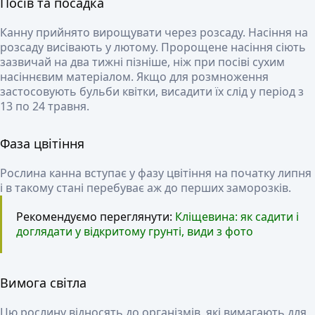
Посів та посадка
Канну прийнято вирощувати через розсаду. Насіння на
розсаду висівають у лютому. Пророщене насіння сіють
зазвичай на два тижні пізніше, ніж при посіві сухим
насіннєвим матеріалом. Якщо для розмноження
застосовують бульби квітки, висадити їх слід у період з
13 по 24 травня.
Фаза цвітіння
Рослина канна вступає у фазу цвітіння на початку липня
і в такому стані перебуває аж до перших заморозків.
Рекомендуємо переглянути:
Кліщевина: як садити і
доглядати у відкритому грунті, види з фото
Вимога світла
Цю рослину відносять до організмів, які вимагають для