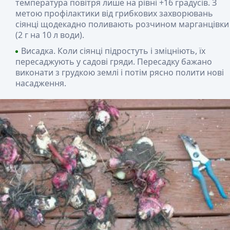
температура повітря лише на рівні +16 градусів. З
метою профілактики від грибкових захворювань
сіянці щодекадно поливають розчином марганцівки
(2 г на 10 л води).
Висадка. Коли сіянці підростуть і зміцніють, їх
пересаджують у садові гряди. Пересадку бажано
виконати з грудкою землі і потім рясно полити нові
насадження.