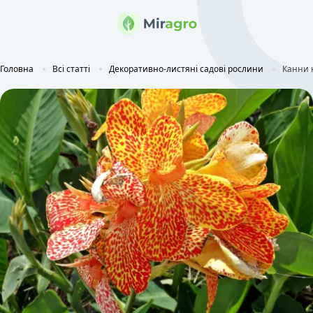
Головна
Всі статті
Декоративно-листяні садові рослини
Канни к