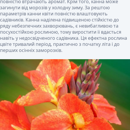
повністю втрачають аромат. Крім того, канна може
загинути від морозів у холодну зиму.
За рештою
параметрів канни квіти повністю влаштовують
садівників. Канна наділена підвищеною стійкістю до
ряду небезпечних захворювань, є невибагливою та
посухостійкою рослиною, тому виростити її вдасться
навіть у недосвідченого садівника. Ця ефектна рослина
цвіте тривалий період, практично з початку літа і до
перших осінніх заморозків.