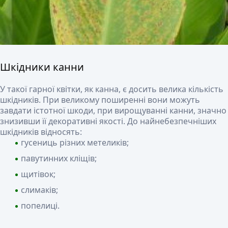
Шкідники канни
У такої гарної квітки, як канна, є досить велика кількість
шкідників. При великому поширенні вони можуть
завдати істотної шкоди, при вирощуванні канни, значно
знизивши її декоративні якості. До найнебезпечніших
шкідників відносять:
гусениць різних метеликів;
павутинних кліщів;
щитівок;
слимаків;
попелиці.