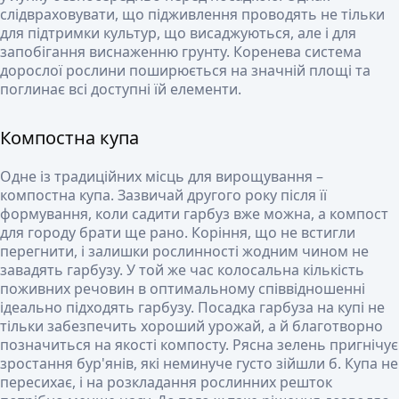
слідвраховувати, що підживлення проводять не тільки
для підтримки культур, що висаджуються, але і для
запобігання виснаженню грунту. Коренева система
дорослої рослини поширюється на значній площі та
поглинає всі доступні їй елементи.
Компостна купа
Одне із традиційних місць для вирощування –
компостна купа. Зазвичай другого року після її
формування, коли садити гарбуз вже можна, а компост
для городу брати ще рано. Коріння, що не встигли
перегнити, і залишки рослинності жодним чином не
завадять гарбузу. У той же час колосальна кількість
поживних речовин в оптимальному співвідношенні
ідеально підходять гарбузу.
Посадка гарбуза на купі не
тільки забезпечить хороший урожай, а й благотворно
позначиться на якості компосту. Рясна зелень пригнічує
зростання бур'янів, які неминуче густо зійшли б. Купа не
пересихає, і на розкладання рослинних решток