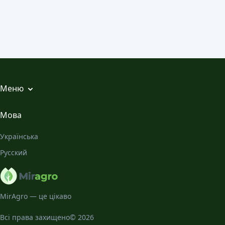
Меню
Всі статті
Мова
Місячний Календар
Українська
Галерея
Русский
Про нас
MirAgro — це цікаво
Всі права захищено© 2026