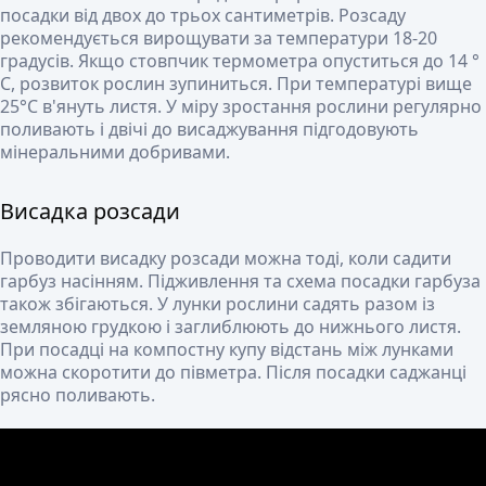
посадки від двох до трьох сантиметрів. Розсаду
рекомендується вирощувати за температури 18-20
градусів. Якщо стовпчик термометра опуститься до 14 °
C, розвиток рослин зупиниться. При температурі вище
25°C в'януть листя. У міру зростання рослини регулярно
поливають і двічі до висаджування підгодовують
мінеральними добривами.
Висадка розсади
Проводити висадку розсади можна тоді, коли садити
гарбуз насінням. Підживлення та схема посадки гарбуза
також збігаються. У лунки рослини садять разом із
земляною грудкою і заглиблюють до нижнього листя.
При посадці на компостну купу відстань між лунками
можна скоротити до півметра. Після посадки саджанці
рясно поливають.