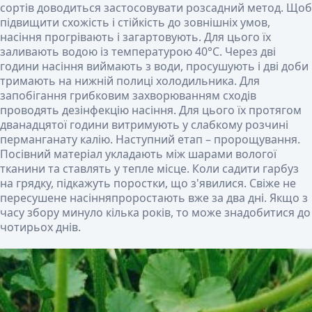
сортів доводиться застосовувати розсадний метод. Щоб
підвищити схожість і стійкість до зовнішніх умов,
насіння прогрівають і загартовують. Для цього їх
заливають водою із температурою 40°C. Через дві
години насіння виймають з води, просушують і дві доби
тримають на нижній полиці холодильника.
Для
запобігання грибковим захворюванням сходів
проводять дезінфекцію насіння. Для цього їх протягом
дванадцятої години витримують у слабкому розчині
перманганату калію. Наступний етап – пророщування.
Посівний матеріал укладають між шарами вологої
тканини та ставлять у тепле місце. Коли садити гарбуз
на грядку, підкажуть поростки, що з'явилися. Свіже не
пересушене насінняпроростають вже за два дні. Якщо з
часу збору минуло кілька років, то може знадобитися до
чотирьох днів.