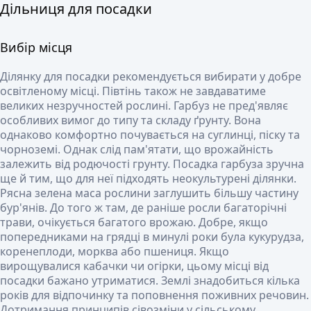
Дільниця для посадки
Вибір місця
Ділянку для посадки рекомендується вибирати у добре
освітленому місці. Півтінь також не завдаватиме
великих незручностей рослині. Гарбуз не пред'являє
особливих вимог до типу та складу ґрунту. Вона
однаково комфортно почувається на суглинці, піску та
чорноземі. Однак слід пам'ятати, що врожайність
залежить від родючості грунту. Посадка гарбуза зручна
ще й тим, що для неї підходять неокультурені ділянки.
Рясна зелена маса рослини заглушить більшу частину
бур'янів. До того ж там, де раніше росли багаторічні
трави, очікується багатого врожаю.
Добре, якщо
попередниками на грядці в минулі роки була кукурудза,
коренеплоди, морква або пшениця. Якщо
вирощувалися кабачки чи огірки, цьому місці від
посадки бажано утриматися. Землі знадобиться кілька
років для відпочинку та поповнення поживних речовин.
Дотримання принципів сівозміни у сільському