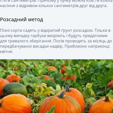
п'яти сантиметрів. Причому у лунку можна класти кілька
насіння з відривом кількох сантиметрів друг від друга.
Розсадний метод
Пізні сорти садять у відкритий ґрунт розсадою. Тільки в
цьому випадку гарбузи визріють і будуть придатними
для тривалого зберігання. Посів проводять за місяць до
передбачуваної висадки надвір. Приблизно наприкінці
квітня.