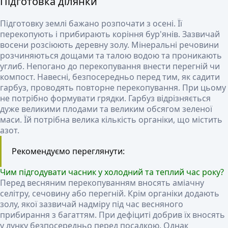
Підготовка ділянки
Підготовку землі бажано розпочати з осені. Її
перекопують і прибирають коріння бур'янів. Зазвичай
восени розсіюють деревну золу. Мінеральні речовини
розчиняються дощами та талою водою та проникають
углиб. Непогано до перекопування внести перегній чи
компост. Навесні, безпосередньо перед тим, як садити
гарбуз, проводять повторне перекопування. При цьому
не потрібно формувати грядки. Гарбуз відрізняється
дуже великими плодами та великим обсягом зеленої
маси. Їй потрібна велика кількість органіки, що містить
азот.
Рекомендуємо переглянути:
Чим підгодувати часник у холодний та теплий час року?
Перед весняним перекопуванням вносять аміачну
селітру, сечовину або перегній. Крім органіки додають
золу, якої зазвичай надміру під час весняного
прибирання з багаттям. При дефіциті добрив їх вносять
у лунку безпосередньо перед посадкою. Однак