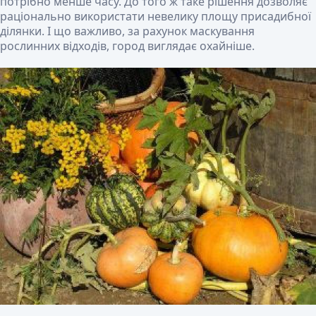
потрібно менше часу. До того ж таке рішення дозволяє
раціонально використати невелику площу присадибної
ділянки. І що важливо, за рахунок маскування
рослинних відходів, город виглядає охайніше.