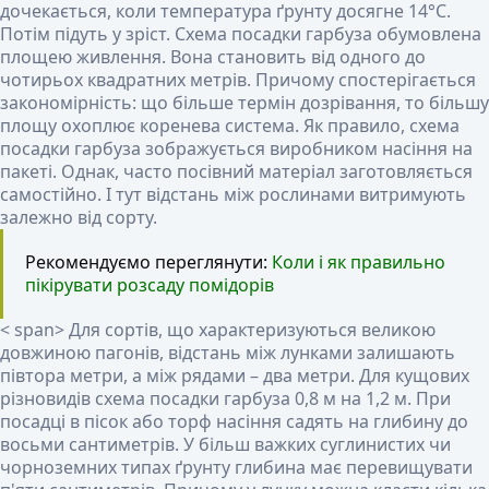
дочекається, коли температура ґрунту досягне 14°C.
Потім підуть у зріст.
Схема посадки гарбуза обумовлена ​​
площею живлення. Вона становить від одного до
чотирьох квадратних метрів. Причому спостерігається
закономірність: що більше термін дозрівання, то більшу
площу охоплює коренева система. Як правило, схема
посадки гарбуза зображується виробником насіння на
пакеті. Однак, часто посівний матеріал заготовляється
самостійно. І тут відстань між рослинами витримують
залежно від сорту.
Рекомендуємо переглянути:
Коли і як правильно
пікірувати розсаду помідорів
< span> Для сортів, що характеризуються великою
довжиною пагонів, відстань між лунками залишають
півтора метри, а між рядами – два метри. Для кущових
різновидів схема посадки гарбуза 0,8 м на 1,2 м. При
посадці в пісок або торф насіння садять на глибину до
восьми сантиметрів. У більш важких суглинистих чи
чорноземних типах ґрунту глибина має перевищувати