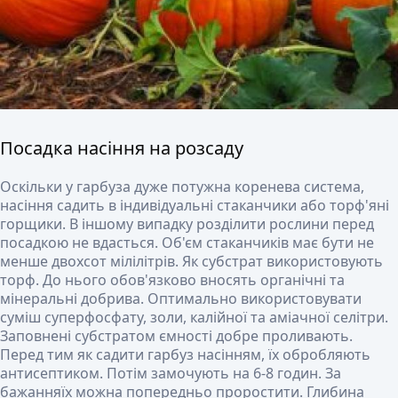
Посадка насіння на розсаду
Оскільки у гарбуза дуже потужна коренева система,
насіння садить в індивідуальні стаканчики або торф'яні
горщики. В іншому випадку розділити рослини перед
посадкою не вдасться. Об'єм стаканчиків має бути не
менше двохсот мілілітрів. Як субстрат використовують
торф. До нього обов'язково вносять органічні та
мінеральні добрива. Оптимально використовувати
суміш суперфосфату, золи, калійної та аміачної селітри.
Заповнені субстратом ємності добре проливають.
Перед тим як садити гарбуз насінням, їх обробляють
антисептиком. Потім замочують на 6-8 годин. За
бажанняїх можна попередньо проростити. Глибина