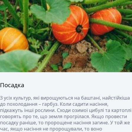
Посадка
З усіх культур, які вирощуються на баштані, найстійкіша
до похолодання – гарбуз. Коли садити насіння,
підкажуть інші рослини. Сходи озимої цибулі та картоплі
говорять про те, що земля прогрілася. Якщо провести
посадку раніше, то пророщене насіння загине. У той же
час, якщо насіння не пророщували, то воно