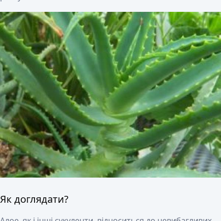
Як доглядати?
Алое, як і інші сукуленти, відноситься до невибагливих