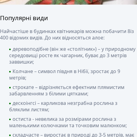
Популярні види
Найчастіше в будинках квітникарів можна побачити 8із
400 відомих видів. До них відносяться алое:
деревоподібне (він же «столітник») – у природному
середовищі росте як чагарник, буває до 3 метрів
заввишки;
Колчане – символ півдня в Нібії, зростає до 9
метрів;
строкате – відрізняється ефектним плямистим
забарвленням з білими цятками;
дескоінгсі – карликова незграбна рослина з
бляклим листям;
остиста - невелика за розмірами рослина з
маленькими колючками та точковим малюнком;
складчасте – виростає в природі до 3-5 метрів, має