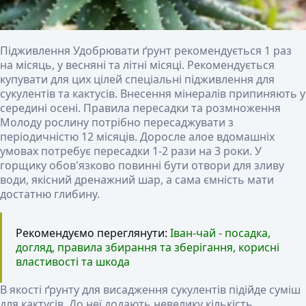
Підживлення
Удобрювати ґрунт рекомендується 1 раз
на місяць, у весняні та літні місяці. Рекомендується
купувати для цих цілей спеціальні підживлення для
сукулентів та кактусів. Внесення мінералів припиняють у
середині осені.
Правила пересадки та розмноження
Молоду рослину потрібно пересаджувати з
періодичністю 12 місяців. Доросле алое вдомашніх
умовах потребує пересадки 1-2 рази на 3 роки. У
горщику обов'язково повинні бути отвори для зливу
води, якісний дренажний шар, а сама ємність мати
достатню глибину.
Рекомендуємо переглянути:
Іван-чай - посадка,
догляд, правила збирання та зберігання, корисні
властивості та шкода
В якості ґрунту для висадження сукулентів підійде суміш
для кактусів. До неї додають невелику кількість