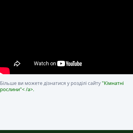
Більше ви можете дізнатися у розділі сайту
"
Кімнатні
рослини"< /a>.