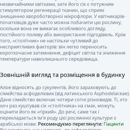
незвичайними квітками, зате його сік є потужним
стимулятором регенерації тканин, що сприяє
знищенню хвороботворної мікрофлори. У квітникарів-
початківців дуже часто можна побачити цю рослину,
оскільки вона не вимагає особливого догляду,
постійного поливу або використання підгодівель. Крім
того, «столітник» не настільки чутливий до
несприятливих факторів: він легко переносить
короткочасне затемнення, дефіцит світла та зниження
температури навколишнього середовища.
Зовнішній вигляд та розміщення в будинку
Алое відносять до сукулентів, його зараховують до
сімейства асфоделієвих (від латинського Asphodelaceae).
Дане сімейство включає чотири сотні різновидів. Ті, хто
хоч раз куштував сік «столітника» на смак, можуть
оцінити його як «гіркий». До речі, саме так і
перекладається ім'я роду цієї рослинної культури з
арабської мови.
Рекомендуємо переглянути:
Гіацинти