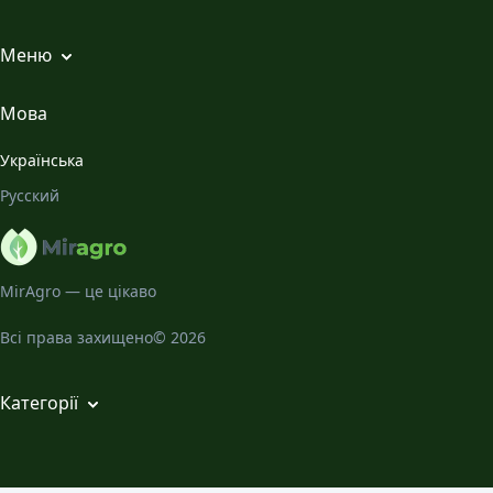
Меню
Всі статті
Мова
Місячний Календар
Українська
Галерея
Русский
Про нас
MirAgro — це цікаво
Всі права захищено© 2026
Категорії
Кімнатні рослини
Декоративно-листяні садові рослини