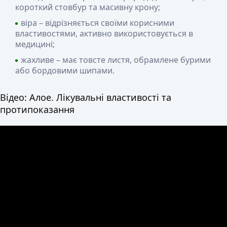
короткий стовбур та масивну крону;
віра – відрізняється своїми корисними
властивостями, активно використовується в
медицині;
жахливе – має товсте листя, обрамлене бурими
або бордовими шипами.
Відео: Алое. Лікувальні властивості та
протипоказання