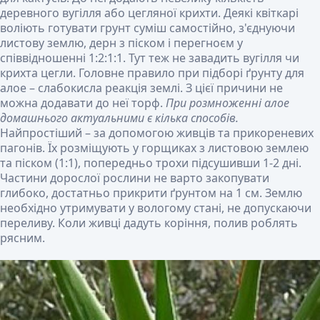
деревного вугілля або цегляної крихти. Деякі квіткарі
воліють готувати грунт суміш самостійно, з'єднуючи
листову землю, дерн з піском і перегноєм у
співвідношенні 1:2:1:1. Тут теж не завадить вугілля чи
крихта цегли. Головне правило при підборі ґрунту для
алое – слабокисла реакція землі. З цієї причини не
можна додавати до неї торф.
При розмноженні алое
домашнього актуальними є кілька способів.
Найпростіший – за допомогою живців та прикореневих
пагонів. Їх розміщують у горщиках з листовою землею
та піском (1:1), попередньо трохи підсушивши 1-2 дні.
Частини дорослої рослини не варто закопувати
глибоко, достатньо прикрити ґрунтом на 1 см. Землю
необхідно утримувати у вологому стані, не допускаючи
переливу. Коли живці дадуть коріння, полив роблять
рясним.