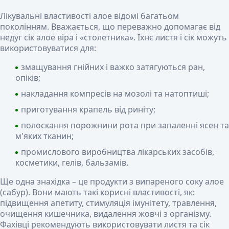
Лікувальні властивості алое відомі багатьом
поколінням. Вважається, що переважно допомагає від
недуг сік алое віра і «столетника». Їхнє листя і сік можуть
використовуватися для:
змащування гнійних і важко затягуються ран,
опіків;
накладання компресів на мозолі та натоптиші;
приготування крапель від риніту;
полоскання порожнини рота при запаленні ясен та
м'яких тканин;
промислового виробництва лікарських засобів,
косметики, гелів, бальзамів.
Ще одна знахідка – це продукти з випареного соку алое
(сабур). Вони мають такі корисні властивості, як:
підвищення апетиту, стимуляція імунітету, травлення,
очищення кишечника, видалення жовчі з організму.
Фахівці рекомендують використовувати листя та сік