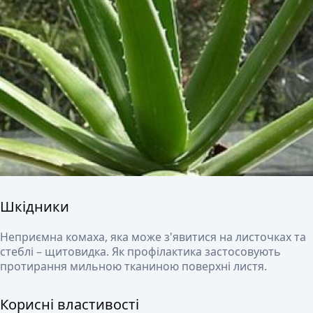
Шкідники
Неприємна комаха, яка може з'явитися на листочках та
стеблі – щитовидка. Як профілактика застосовують
протирання мильною тканиною поверхні листя.
Корисні властивості