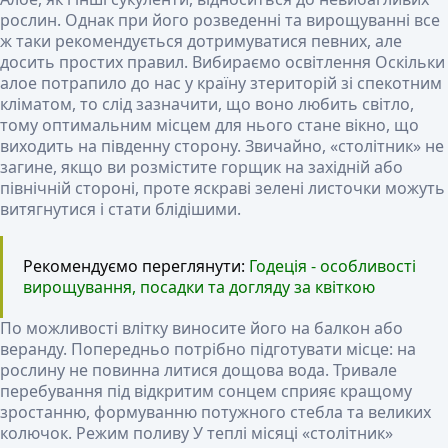
рослин. Однак при його розведенні та вирощуванні все
ж таки рекомендується дотримуватися певних, але
досить простих правил.
Вибираємо освітлення
Оскільки
алое потрапило до нас у країну зтериторій зі спекотним
кліматом, то слід зазначити, що воно любить світло,
тому оптимальним місцем для нього стане вікно, що
виходить на південну сторону. Звичайно, «столітник» не
загине, якщо ви розмістите горщик на західній або
північній стороні, проте яскраві зелені листочки можуть
витягнутися і стати блідішими.
Рекомендуємо переглянути:
Годеція - особливості
вирощування, посадки та догляду за квіткою
По можливості влітку виносите його на балкон або
веранду. Попередньо потрібно підготувати місце: на
рослину не повинна литися дощова вода. Тривале
перебування під відкритим сонцем сприяє кращому
зростанню, формуванню потужного стебла та великих
колючок.
Режим поливу
У теплі місяці «столітник»