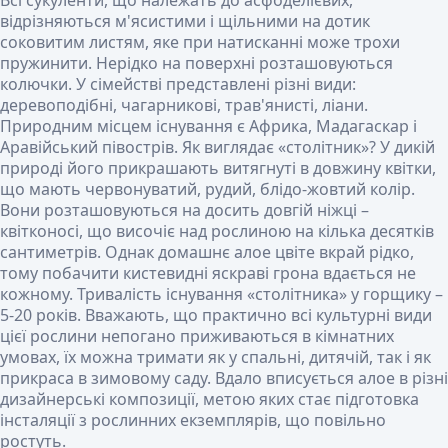
Всі сукуленти, що належать до асфоделієвих,
відрізняються м'ясистими і щільними на дотик
соковитим листям, яке при натисканні може трохи
пружинити. Нерідко на поверхні розташовуються
колючки. У сімействі представлені різні види:
деревоподібні, чагарникові, трав'янисті, ліани.
Природним місцем існування є Африка, Мадагаскар і
Аравійський півострів. Як виглядає «столітник»? У дикій
природі його прикрашають витягнуті в довжину квітки,
що мають червонуватий, рудий, блідо-жовтий колір.
Вони розташовуються на досить довгій ніжці –
квітконосі, що височіє над рослиною на кілька десятків
сантиметрів. Однак домашнє алое цвіте вкрай рідко,
тому побачити кистевидні яскраві грона вдається не
кожному. Тривалість існування «столітника» у горщику –
5-20 років. Вважають, що практично всі культурні види
цієї рослини непогано приживаються в кімнатних
умовах, їх можна тримати як у спальні, дитячій, так і як
прикраса в зимовому саду. Вдало вписується алое в різні
дизайнерські композиції, метою яких стає підготовка
інсталяції з рослинних екземплярів, що повільно
ростуть.