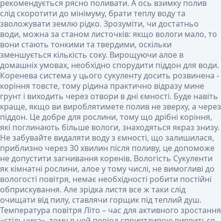
рекомендується рясно поливати. А ось взимку полив
слід скоротити до мінімуму, брати теплу воду та
зволожувати землю рідко. Зрозуміти, чи достатньо
води, можна за станом листочків: якщо вологи мало, то
вони стають тонкими та твердими, оскільки
зменшується кількість соку. Вирощуючи алое в
домашніх умовах, необхідно спорудити піддон для води.
Коренева система у цього сукуленту досить розвинена -
коріння товсте, тому рідина практично відразу мине
грунт і виходить через отвори в дні ємності. Буде навіть
краще, якщо ви вироблятимете полив не зверху, а через
піддон. Це добре для рослини, тому що дрібні коріння,
які поглинають більше вологи, знаходяться якраз знизу.
Не забувайте видаляти воду з ємності, що залишилася,
приблизно через 30 хвилин після поливу, це допоможе
не допустити загнивання коренів.
Вологість
Сукуленти
як кімнатні рослини, алое у тому числі, не вимогливі до
вологості повітря, немає необхідності робити постійні
обприскування. Але зрідка листя все ж таки слід
очищати від пилу, ставлячи горщик під теплий душ.
Температура повітря
Літо – час для активного зростання
«стільника», тому в цей період сприятливою виявиться